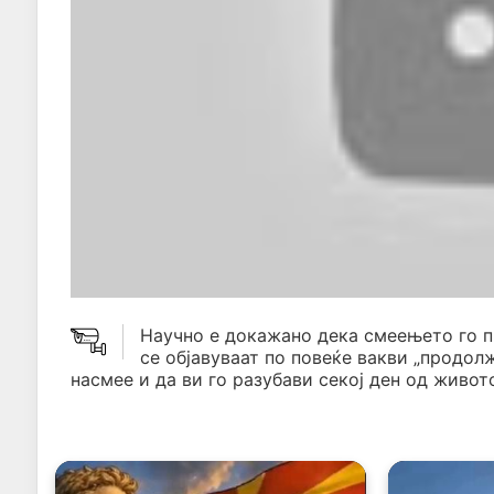
Научно е докажано дека смеењето го 
се објавуваат по повеќе вакви „продол
насмее и да ви го разубави секој ден од живото