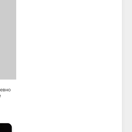
евно
е