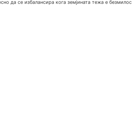
лесно да се избалансира кога земјината тежа е безмилос