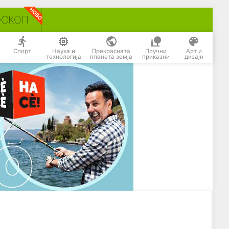
ОСКОП
Спорт
Наука и
Прекрасната
Поучни
Арт и
технологија
планета земја
приказни
дизајн