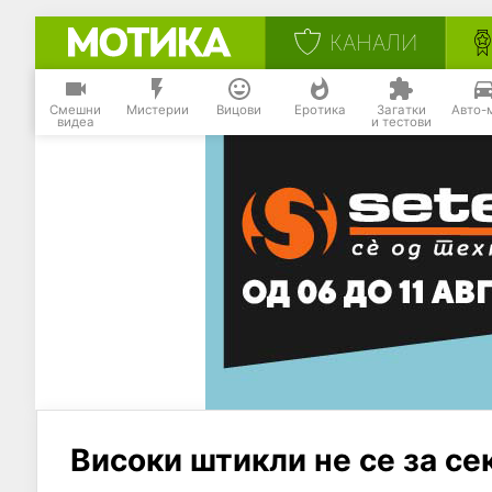
КАНАЛИ
Смешни
Мистерии
Вицови
Еротика
Загатки
Авто-
видеа
и тестови
Високи штикли не се за се