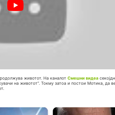
продолжува животот. На каналот
Смешни видеа
секојдн
жувачи на животот“. Токму затоа и постои Мотика, да в
т.