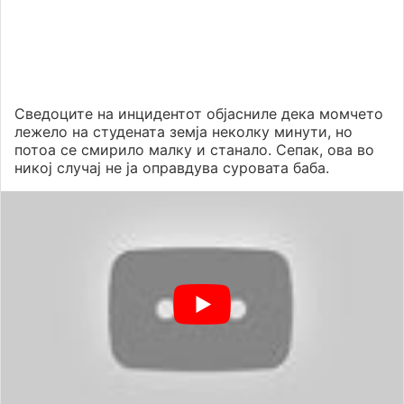
Сведоците на инцидентот објасниле дека момчето
лежело на студената земја неколку минути, но
потоа се смирило малку и станало. Сепак, ова во
никој случај не ја оправдува суровата баба.