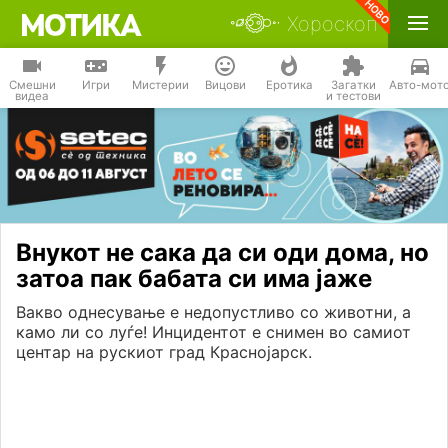
Хороскоп
Смешни
Игри
Мистерии
Вицови
Еротика
Загатки
Авто-мот
видеа
и тестови
Внукот не сака да си оди дома, но
затоа пак бабата си има јаже
Вакво однесување е недопустливо со животни, а
камо ли со луѓе! Инцидентот е снимен во самиот
центар на рускиот град Краснојарск.