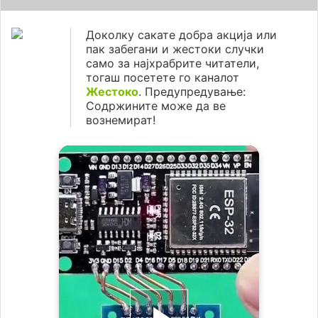
Доколку сакате добра акција или
пак забегани и жестоки случки
само за најхрабрите читатели,
тогаш посетете го каналот
Жестоко
. Предупредување:
Содржините може да ве
вознемират!