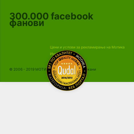
300.000
facebook
фанови
Цени и услови за рекламирање на Мотика
Импресум
© 2006 - 2019 МОТИКА, Сите права се задржани