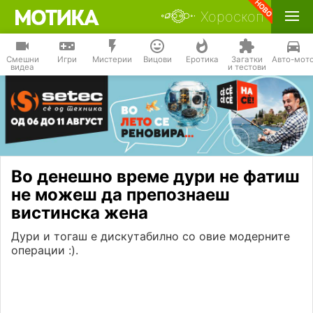
Хороскоп
Смешни
Игри
Мистерии
Вицови
Еротика
Загатки
Авто-мот
видеа
и тестови
Во денешно време дури не фатиш
не можеш да препознаеш
вистинска жена
Дури и тогаш е дискутабилно со овие модерните
операции :).