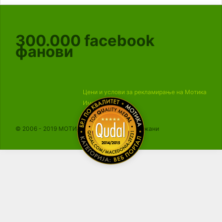
300.000
facebook
фанови
Цени и услови за рекламирање на Мотика
Импресум
© 2006 - 2019 МОТИКА, Сите права се задржани