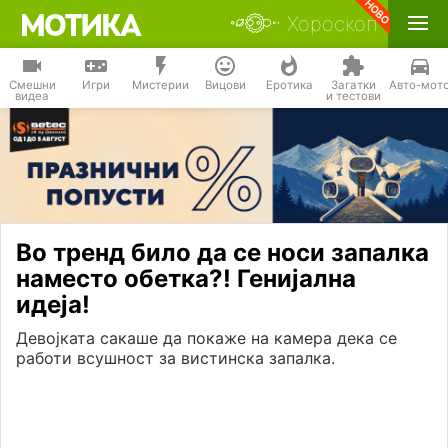
Хороскоп
Смешни
Игри
Мистерии
Вицови
Еротика
Загатки
Авто-мот
видеа
и тестови
Во тренд било да се носи запалка
наместо обетка?! Генијална
идеја!
Девојката сакаше да покаже на камера дека се
работи всушност за вистинска запалка.