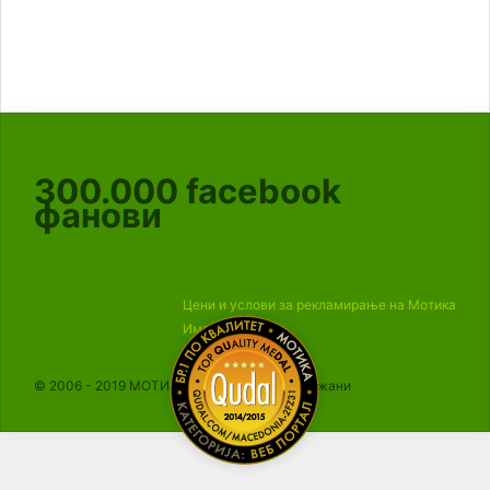
300.000
facebook
фанови
Цени и услови за рекламирање на Мотика
Импресум
© 2006 - 2019 МОТИКА, Сите права се задржани