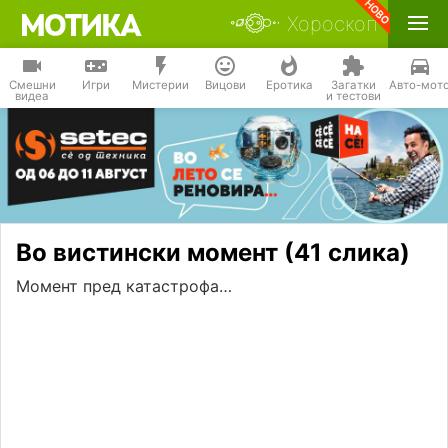
Хороскоп
Смешни
Игри
Мистерии
Вицови
Еротика
Загатки
Авто-мот
видеа
и тестови
Во вистински момент (41 слика)
Момент пред катастрофа…