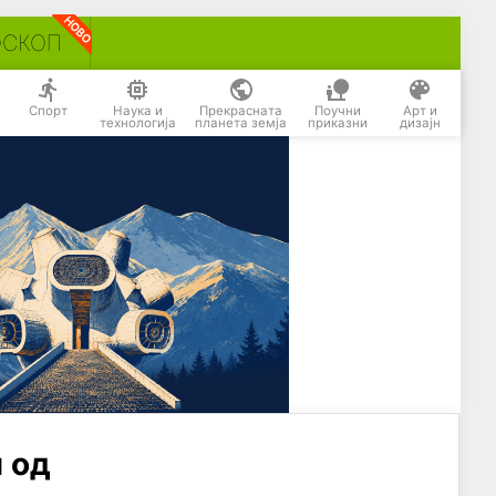
ОСКОП
Спорт
Наука и
Прекрасната
Поучни
Арт и
технологија
планета земја
приказни
дизајн
 од