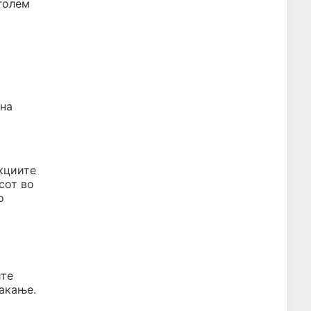
голем
 на
кциите
сот во
о
ите
вакање.