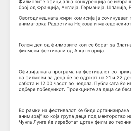
Филмовите официјална конкуренција се избрани
број од Франција, Англија, Германија, Шпанија, 
Овогодинешната жири комисија ја сочинуваат 
аниматорка Радостина Нејкова и македонскиот
Голем дел од филмовите кои се борат за Златн
филмски фестивали од А категорија.
Официјалната програма на фестивалот со прик
на филмови за деца ќе се одржат на 21 и 22 дек
сабота и 12.00 часот во недела. Публиката ќе 
одбере победникот. Проекциите за деца се бес
Во рамки на фестивалот ќе биде организирана 
анимирај“ во која група деца под менторство 
Чунга Лунга ќе изработат цртан филм во техник