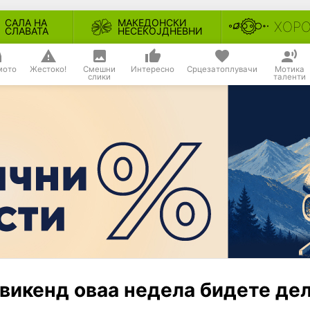
САЛА НА
МАКЕДОНСКИ
ХОР
СЛАВАТА
НЕСЕКОЈДНЕВНИ
мото
Жестоко!
Смешни
Интересно
Срцезатоплувачи
Мотика
слики
таленти
 викенд оваа недела бидете дел