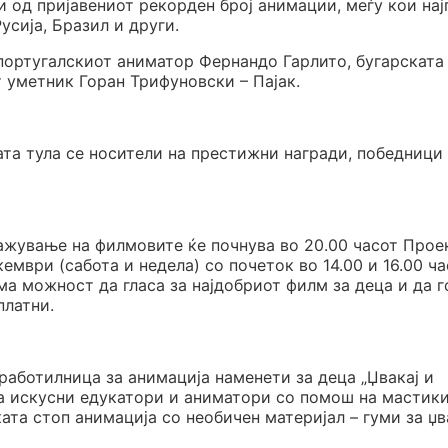
 од пријавениот рекорден број анимации, меѓу кои нај
Русија, Бразил и други.
португалскиот аниматор Фернандо Гарлито, бугарската
 уметник Горан Трифуновски – Пајак.
ата тула се носители на престижни награди, победници
ажување на филмовите ќе почнува во 20.00 часот Прое
ември (сабота и недела) со почеток во 14.00 и 16.00 ча
има можност да гласа за најдобриот филм за деца и да г
платни.
работилница за анимација наменети за деца „Џвакај и
на искусни едукатори и аниматори со помош на мастик
ата стоп анимација со необичен материјал – гуми за џ