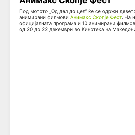
Анимакс Скопје Фест
Под мотото „Од дел до цел“ ќе се одржи деве
анимирани филмови
Анимакс Скопје Фест
. На 
официјалната програма и 10 анимирани филмови
од 20 до 22 декември во Кинотека на Македони