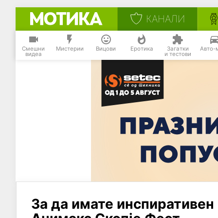
КАНАЛИ
Смешни
Мистерии
Вицови
Еротика
Загатки
Авто-
видеа
и тестови
За да имате инспиративен