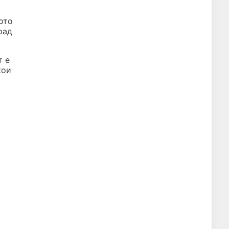
ото
рад
т е
кои