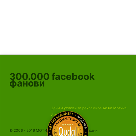
300.000
facebook
фанови
Цени и услови за рекламирање на Мотика
Импресум
© 2006 - 2019 МОТИКА, Сите права се задржани