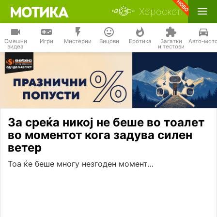
Хороскоп
Смешни
Игри
Мистерии
Вицови
Еротика
Загатки
Авто-мот
видеа
и тестови
За среќа никој не беше во тоалет
во моментот кога задува силен
ветер
Тоа ќе беше многу незгоден момент…