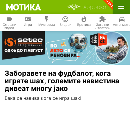
Хороскоп
Смешни
Игри
Мистерии
Вицови
Еротика
Загатки
Авто-мот
видеа
и тестови
Заборавете на фудбалот, кога
играте шах, големите навистина
дивеат многу јако
Вака се навива кога се игра шах!