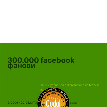
300.000
facebook
фанови
Цени и услови за рекламирање на Мотика
Импресум
© 2006 - 2019 МОТИКА, Сите права се задржани