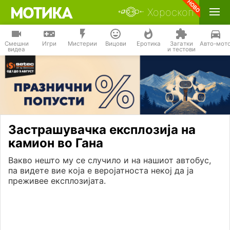
Хороскоп
Смешни
Игри
Мистерии
Вицови
Еротика
Загатки
Авто-мот
видеа
и тестови
Застрашувачка експлозија на
камион во Гана
Вакво нешто му се случило и на нашиот автобус,
па видете вие која е веројатноста некој да ја
преживее експлозијата.