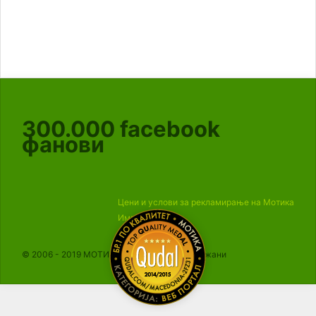
300.000
facebook
фанови
Цени и услови за рекламирање на Мотика
Импресум
© 2006 - 2019 МОТИКА, Сите права се задржани