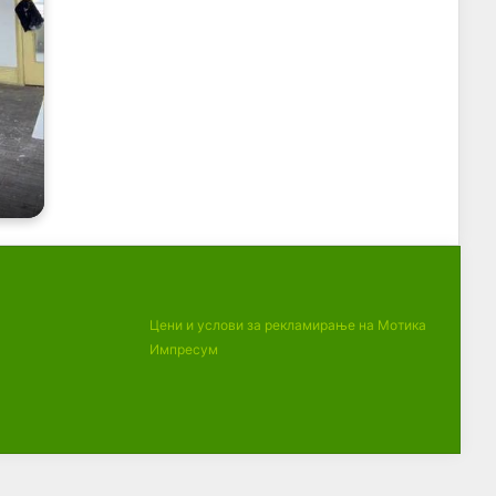
Цени и услови за рекламирање на Мотика
Импресум