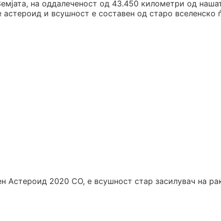
Земјата, на оддалеченост од 43.450 километри од наша
е астероид и всушност е составен од старо вселенско 
чен Астероид 2020 СО, е всушност стар засилувач на ра