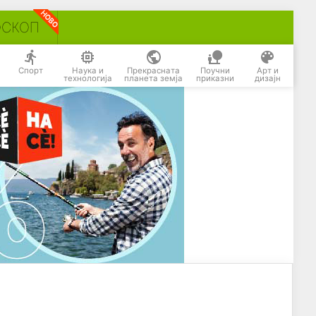
ОСКОП
Спорт
Наука и
Прекрасната
Поучни
Арт и
технологија
планета земја
приказни
дизајн