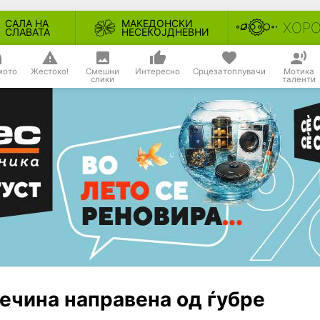
САЛА НА
МАКЕДОНСКИ
ХОР
СЛАВАТА
НЕСЕКОЈДНЕВНИ
мото
Жестоко!
Смешни
Интересно
Срцезатоплувачи
Мотика
слики
таленти
сечина направена од ѓубре