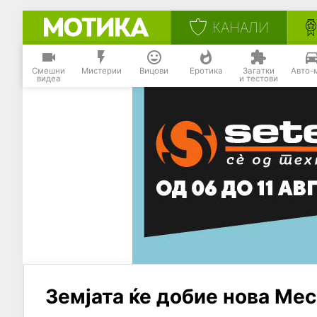
КАНАЛИ
Смешни
Мистерии
Вицови
Еротика
Загатки
Авто-
видеа
и тестови
Земјата ќе добие нова Ме