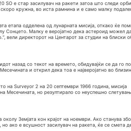
20 SO е стар засилувач на ракети затоа што следи орб
, скоро кружна, во иста рамнина и е само малку подале
ата етапа одделена од лунарната мисија, откако ќе по
олу Сонцето. Малку е веројатно дека астероид можел д
.“, вели директорот на Центарот за студии на блиски о
дот назад со текот на времето, обидувајќи се да го п
Месечината и открил дека тоа е најверојатно во близин
то на Surveyor 2 на 20 септември 1966 година, мисија
на Месечината, но резултирало со неуспешно слетувањ
а околу Земјата кон крајот на ноември. Ако станува збо
 но ако е всушност засилувач на ракета, ќе се смета д