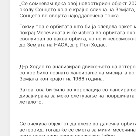
„Се сомневам дека овој новооткриен објект 20
околу Сонцето која е крајно слична на Земјата
Сонцето во својата најоддалечена точка.
Токму тоа е орбитата што би ја следела ракетн
покрај Месечината и ќе избега во орбитата ок
еволуирал во ваква орбита, но не и невозможно
до Земјата на НАСА, д-р Пол Ходас.
Д-р Ходас го анализирал движењето на астерои
со кое било познато лансирање на мисијата во 
Земјата кон крајот на 1966 година.
Затоа, ова би било во корелација со лансирање
дизајнирана за меко слетување на површината 
леталото.
Се очекува објектот да влезе во далечна орбит
астероид, тогаш ќе се смета за мини-месечина,
само уште едно парче вселенско ѓубре.