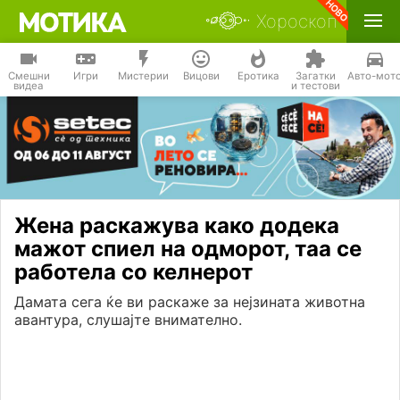
Хороскоп
Смешни
Игри
Мистерии
Вицови
Еротика
Загатки
Авто-мот
видеа
и тестови
Жена раскажува како додека
мажот спиел на одморот, таа се
работела со келнерот
Дамата сега ќе ви раскаже за нејзината животна
авантура, слушајте внимателно.