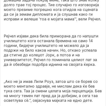
домашна задача покрај мене, така што знае колку
долго трае тој процес. Тие случајно го изговорија
моето презиме погрешно кога отидов на сцената
да си ја земам дипломата и ја слушнав како ги
исправи и велеше ‘тоа е мојата мама’“, вели Рејчел.
Рејчел изјави дека била приморана да го напушти
училиштето кога останала бремена на само 14
години, бидејчи училиштето не можело да ја
подржи на било каков начин. Но, откако успеала
да стигне до колеџот Јорк, а потоа и на
универзитетот, Рејчел го поминала целиот пат за
да ѝ обезбеди подобра иднина на својата ќерка.
„Ако не ја имав Лили Роуз, затоа што се борев со
моето ментално здравје, не мислам дека ќе бев
тука сега. Таа ја смени целата моја перцепција. Бев
на многу темен пат пред да ја добијам, а сега таа
осветлува сѐ.“, овјаснува мајката на едно дете.