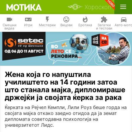
Хороскоп
Смешни
Игри
Мистерии
Вицови
Еротика
Загатки
Авто-мот
видеа
и тестови
Жена која го напуштила
училиштето на 14 години затоа
што станала мајка, дипломираше
држејќи ја својата ќерка за рака
Ќерката на Рејчел Кемпли, Лили Роуз беше горда на
својата мајка откако заедно отидоа да ја земат
дипломата советодавна психологија на
универзитетот Лидс.