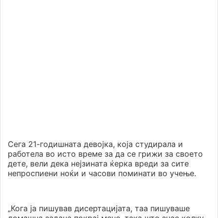
Сега 21-годишната девојка, која студирала и
работела во исто време за да се грижи за своето
дете, вели дека нејзината ќерка вреди за сите
непроспиени ноќи и часови поминати во учење.
„Кога ја пишував дисертацијата, таа пишуваше