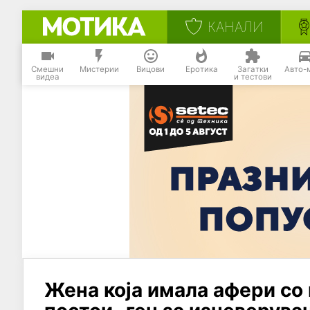
КАНАЛИ
Смешни
Мистерии
Вицови
Еротика
Загатки
Авто-
видеа
и тестови
Жена која имала афери со