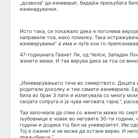
„дозвола“ да изневерат, бидејќи прељубата бил
изненадувачки.
Исто така, се покажало дека е поголема верој
направиле тоа, иако помалку. Така истражувачите
изневерување“ а има и луѓе кои го препознаваа
47-годишната Гванет Ли, од Челси, Западен Лон
женети мажи. И таа верува дека за тоа се вино
„Изневерувањето тече во семејството. Децата 
родители доколку и тие самите изневериле. Еде
била во брак 3 пати и излегувала со многу момч
својата сопруга и ја чува неговата тајна.“, раск
Таа започнала да спие со женети мажи по смртт
љубовници е човек во неговите 30-ти години, 
години и додека тој бил на универзитет. Им од
Тој е оженет и не може да остане верен. И нег
прељубници.“