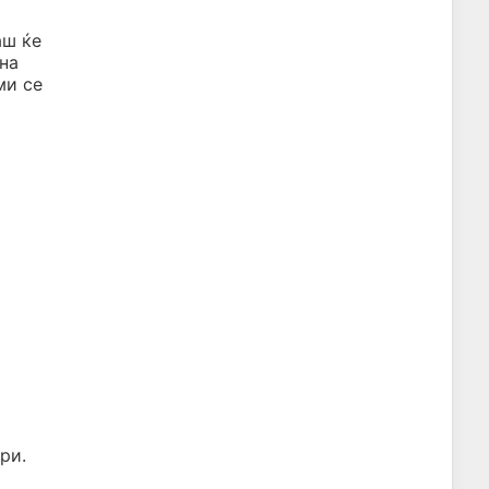
аш ќе
чна
ми се
ри.