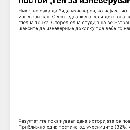
постои „ген за изневерува
Никој не сака да биде изневерен, но најчестио
изневери пак. Сепак една жена вели дека ова н
гледна точка. Според една студија на веб-стран
шансите да изневериме доколку тоа веќе го н
Резултатите покажуваат дека историјата се по
Приближно една третина од учесниците (32%) 