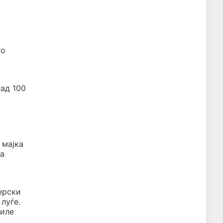
го
над 100
 мајка
ва
ерски
луѓе.
биле