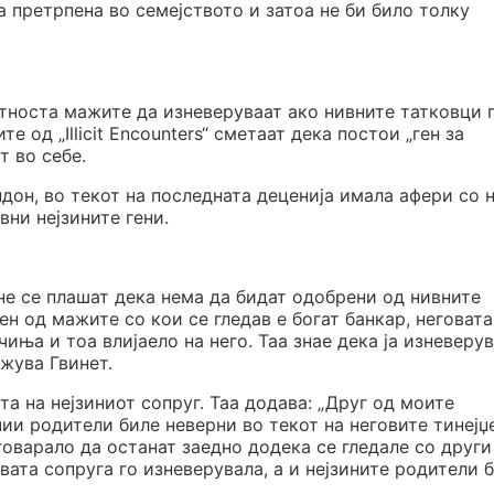
а претрпена во семејството и затоа не би било толку
атноста мажите да изневеруваат ако нивните татковци 
 од „Illicit Encounters“ сметаат дека постои „ген за
т во себе.
дон, во текот на последната деценија имала афери со 
вни нејзините гени.
не се плашат дека нема да бидат одобрени од нивните
н од мажите со кои се гледав е богат банкар, неговата
иња и тоа влијаело на него. Таа знае дека ја изневеру
ажува Гвинет.
а на нејзиниот сопруг. Таа додава: „Друг од моите
чии родители биле неверни во текот на неговите тинејџ
говарало да останат заедно додека се гледале со други 
овата сопруга го изневерувала, а и нејзините родители 