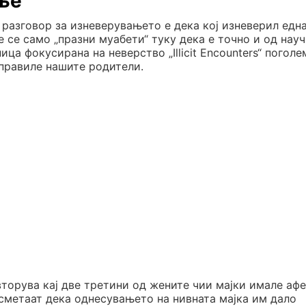
ње“
т разговор за изневерувањето е дека кој изневерил едн
е се само „празни муабети“ туку дека е точно и од нау
ица фокусирана на неверство „Illicit Encounters“ поголе
аправиле нашите родители.
вторува кај две третини од жените чии мајки имале афе
сметаат дека однесувањето на нивната мајка им дало