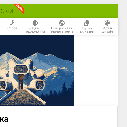
ОСКОП
Спорт
Наука и
Прекрасната
Поучни
Арт и
технологија
планета земја
приказни
дизајн
ка