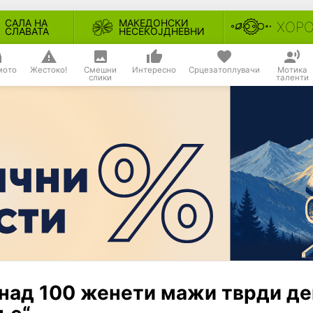
САЛА НА
МАКЕДОНСКИ
ХОР
СЛАВАТА
НЕСЕКОЈДНЕВНИ
мото
Жестоко!
Смешни
Интересно
Срцезатоплувачи
Мотика
слики
таленти
 над 100 женети мажи тврди де