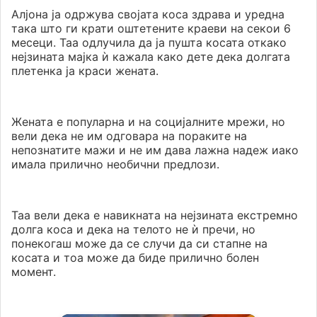
Алјона ја одржува својата коса здрава и уредна
така што ги крати оштетените краеви на секои 6
месеци. Таа одлучила да ја пушта косата откако
нејзината мајка ѝ кажала како дете дека долгата
плетенка ја краси жената.
Жената е популарна и на социјалните мрежи, но
вели дека не им одговара на пораките на
непознатите мажи и не им дава лажна надеж иако
имала прилично необични предлози.
Таа вели дека е навикната на нејзината екстремно
долга коса и дека на телото не ѝ пречи, но
понекогаш може да се случи да си стапне на
косата и тоа може да биде прилично болен
момент.