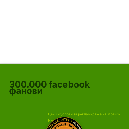
300.000
facebook
фанови
Цени и услови за рекламирање на Мотика
Импресум