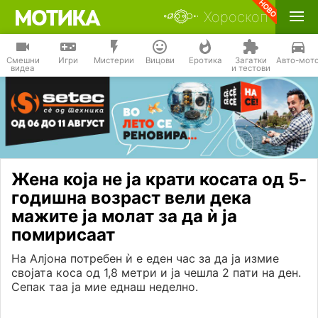
Хороскоп
Смешни
Игри
Мистерии
Вицови
Еротика
Загатки
Авто-мот
видеа
и тестови
Жена која не ја крати косата од 5-
годишна возраст вели дека
мажите ја молат за да ѝ ја
помирисаат
На Алјона потребен ѝ е еден час за да ја измие
својата коса од 1,8 метри и ја чешла 2 пати на ден.
Сепак таа ја мие еднаш неделно.