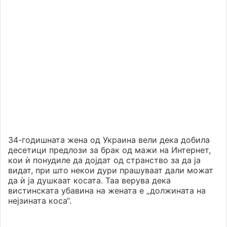
34-годишната жена од Украина вели дека добила
десетици предлози за брак од мажи на Интернет,
кои ѝ понудиле да дојдат од странство за да ја
видат, при што некои дури прашуваат дали можат
да ѝ ја душкаат косата. Таа верува дека
вистинската убавина на жената е „должината на
нејзината коса“.