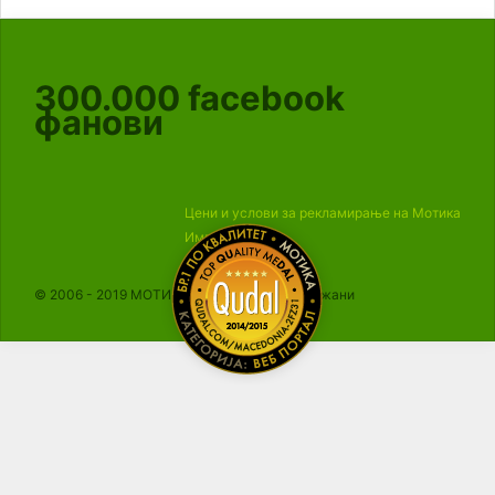
300.000
facebook
фанови
Цени и услови за рекламирање на Мотика
Импресум
© 2006 - 2019 МОТИКА, Сите права се задржани