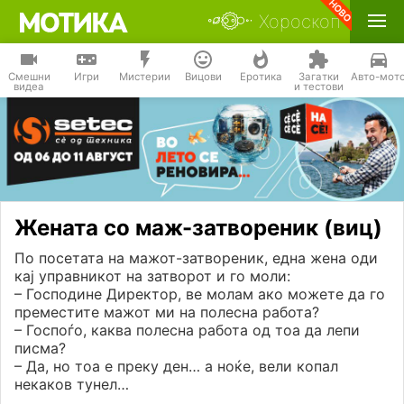
Хороскоп
Смешни
Игри
Мистерии
Вицови
Еротика
Загатки
Авто-мот
видеа
и тестови
Жената со маж-затвореник (виц)
По посетата на мажот-затвореник, една жена оди
кај управникот на затворот и го моли:
– Господине Директор, ве молам ако можете да го
преместите мажот ми на полесна работа?
– Госпоѓо, каква полесна работа од тоа да лепи
писма?
– Да, но тоа е преку ден… а ноќе, вели копал
некаков тунел…