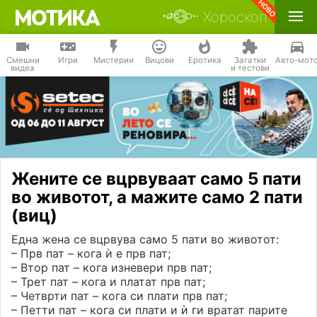
Хороскоп
Смешни
Игри
Мистерии
Вицови
Еротика
Загатки
Авто-мот
видеа
и тестови
Жените се вцрвуваат само 5 пати
во животот, а мажите само 2 пати
(виц)
Една жена се вцрвува само 5 пати во животот:
– Прв пат – кога ѝ е прв пат;
– Втор пат – кога изневери прв пат;
– Трет пат – кога и платат прв пат;
– Четврти пат – кога си плати прв пат;
– Петти пат – кога си плати и ѝ ги вратат парите