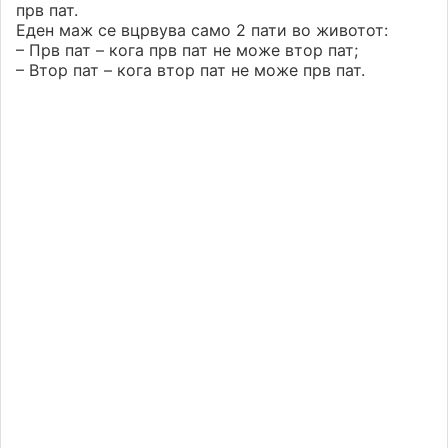
прв пат.
Еден маж се вцрвува само 2 пати во животот:
– Прв пат – кога прв пат не може втор пат;
– Втор пат – кога втор пат не може прв пат.