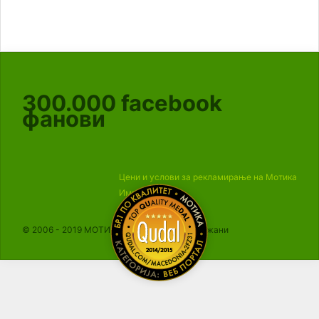
300.000
facebook
фанови
Цени и услови за рекламирање на Мотика
Импресум
© 2006 - 2019 МОТИКА, Сите права се задржани