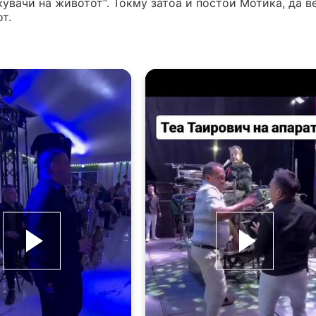
жувачи на животот“. Токму затоа и постои Мотика, да в
т.