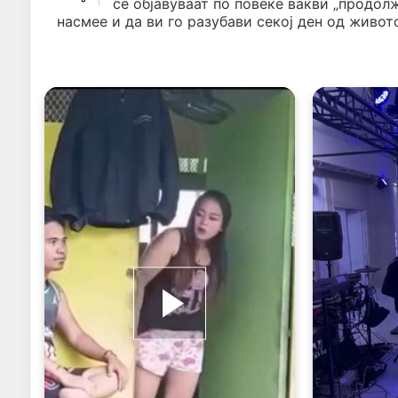
се објавуваат по повеќе вакви „продол
насмее и да ви го разубави секој ден од живото