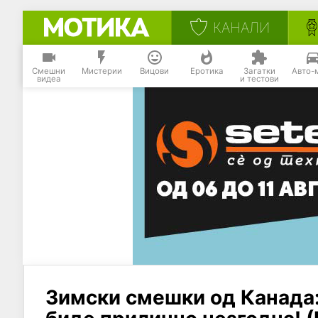
КАНАЛИ
Смешни
Мистерии
Вицови
Еротика
Загатки
Авто-
видеа
и тестови
Зимски смешки од Канада: