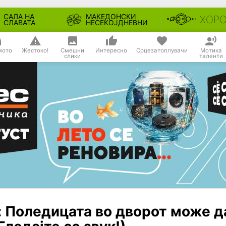
САЛА НА
МАКЕДОНСКИ
ХОР
СЛАВАТА
НЕСЕКОЈДНЕВНИ
мото
Жестоко!
Смешни
Интересно
Срцезатоплувачи
Мотика
слики
таленти
 Поледицата во дворот може д