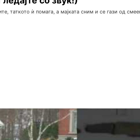
ледајте со звук!)
те, таткото ѝ помага, а мајката сним и се гази од смее