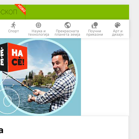
ОСКОП
Спорт
Наука и
Прекрасната
Поучни
Арт и
технологија
планета земја
приказни
дизајн
а