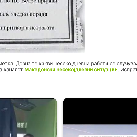
метка. Дознајте какви несекојдневни работи се случува
а каналот
Македонски несекојдневни ситуации
. Испра