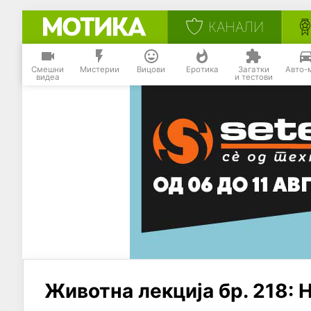
КАНАЛИ
Смешни
Мистерии
Вицови
Еротика
Загатки
Авто-
видеа
и тестови
Животна лекција бр. 218: 