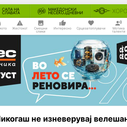
САЛА НА
МАКЕДОНСКИ
ХОР
СЛАВАТА
НЕСЕКОЈДНЕВНИ
мото
Жестоко!
Смешни
Интересно
Срцезатоплувачи
Мотика
слики
таленти
Никогаш не изневерувај велеша