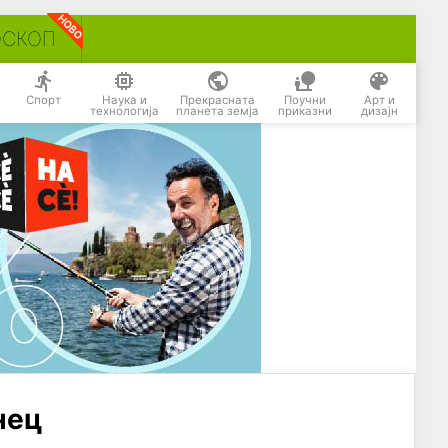
ОСКОП
Спорт
Наука и
Прекрасната
Поучни
Арт и
технологија
планета земја
приказни
дизајн
нец