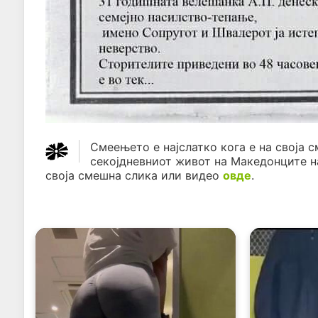
Смеењето е најслатко кога е на своја с
секојдневниот живот на Македонците н
своја смешна слика или видео
овде
.