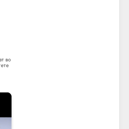
ат во
тете