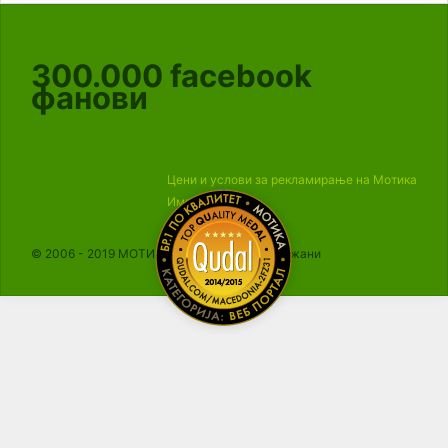
300.000
facebook
фанови
Цени и услови за рекламирање на Мотика
Импресум
© 2006 - 2019 МОТИКА, Сите права се задржани