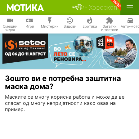
Хороскоп
Смешни
Игри
Мистерии
Вицови
Еротика
Загатки
Авто-мот
видеа
и тестови
Зошто ви е потребна заштитна
маска дома?
Маските се многу корисна работа и може да ве
спасат од многу непријатности како оваа на
пример.