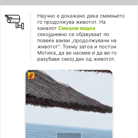
Научно е докажано дека смеењето
го продолжува животот. На
каналот
Смешни видеа
секојдневно се објавуваат по
повеќе вакви „продолжувачи на
животот“. Токму затоа и постои
Мотика, да ве насмее и да ви го
разубави секој ден од животот.