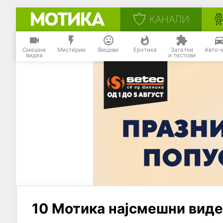
КАНАЛИ
Смешни
Мистерии
Вицови
Еротика
Загатки
Авто-
видеа
и тестови
10 Мотика најсмешни виде