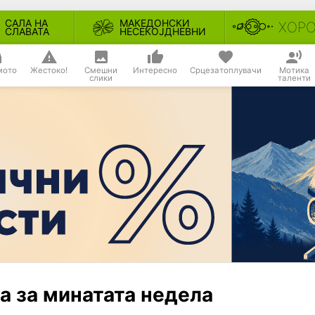
САЛА НА
МАКЕДОНСКИ
ХОР
СЛАВАТА
НЕСЕКОЈДНЕВНИ
мото
Жестоко!
Смешни
Интересно
Срцезатоплувачи
Мотика
слики
таленти
а за минатата недела