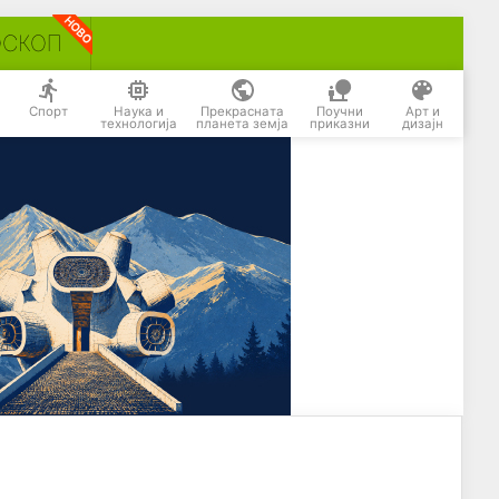
ОСКОП
Спорт
Наука и
Прекрасната
Поучни
Арт и
технологија
планета земја
приказни
дизајн