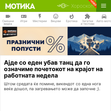
Хороскоп
Смешни
Игри
Мистерии
Вицови
Еротика
Загатки
Авто-мот
видеа
и тестови
Ајде со еден убав танц да го
означиме почетокот на крајот на
работната недела
Штом средата ќе помине, викендот со една нога
веќе дошол, па загревањето може да започне ;).