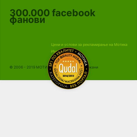
300.000
facebook
фанови
Цени и услови за рекламирање на Мотика
Импресум
© 2006 - 2019 МОТИКА, Сите права се задржани