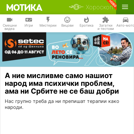
Хороскоп
Смешни
Игри
Мистерии
Вицови
Еротика
Загатки
Авто-мот
видеа
и тестови
А ние мисливме само нашиот
народ има психички проблем,
ама ни Србите не се баш добри
Нас групно треба да ни препишат терапии како
народи.