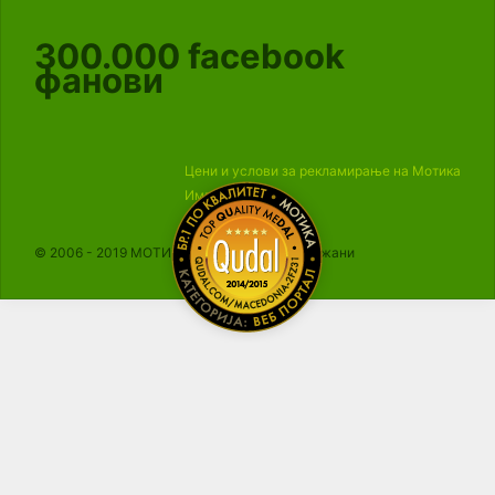
300.000
facebook
фанови
Цени и услови за рекламирање на Мотика
Импресум
© 2006 - 2019 МОТИКА, Сите права се задржани