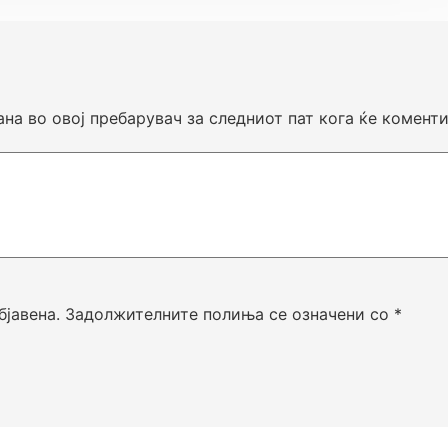
ана во овој пребарувач за следниот пат кога ќе комент
бјавена.
Задолжителните полиња се означени со
*