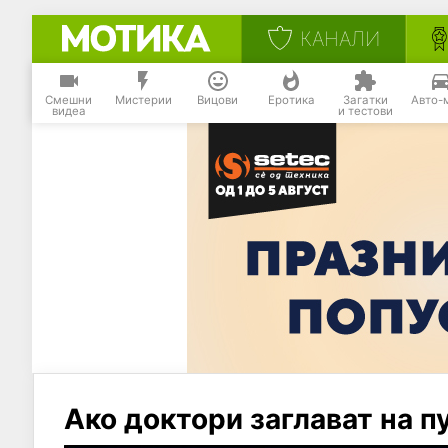
КАНАЛИ
Смешни
Мистерии
Вицови
Еротика
Загатки
Авто-
видеа
и тестови
Ако доктори заглават на п