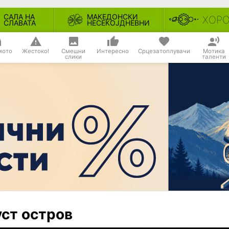
САЛА НА
МАКЕДОНСКИ
ХОР
СЛАВАТА
НЕСЕКОЈДНЕВНИ
мото
Жестоко!
Смешни
Интересно
Срцезатоплувачи
Мотика
слики
таленти
уст остров