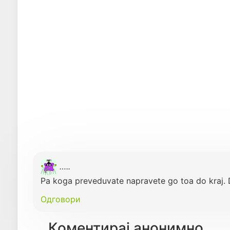
…..
Pa koga preveduvate napravete go toa do kraj. D
Одговори
Коментирај анонимно