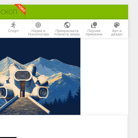
ОСКОП
Спорт
Наука и
Прекрасната
Поучни
Арт и
технологија
планета земја
приказни
дизајн