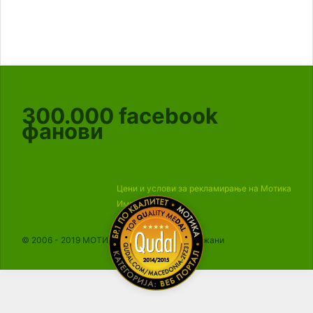
300.000
facebook
фанови
Цени и услови за рекламирање на Мотика
Импресум
© 2006 - 2019 МОТИКА, Сите права се задржани