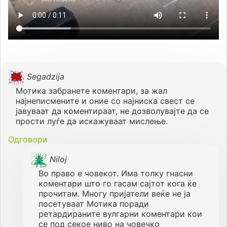
Segadzija
Мотика забранете коментари, за жал
најнеписмените и оние со најниска свест се
јавуваат да коментираат, не дозволувајте да се
прости луѓе да искажуваат мислење.
Одговори
Niloj
Во право е човекот. Има толку гнасни
коментари што го гасам сајтот кога ќе
прочитам. Многу пријатели веќе не ја
посетуваат Мотика поради
ретардираните вулгарни коментари кои
се под секое ниво на човечко