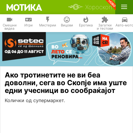
Хороскоп
Смешни
Игри
Мистерии
Вицови
Еротика
Загатки
Авто-мот
видеа
и тестови
Ако тротинетите не ви беа
доволни, сега во Скопје има уште
едни учесници во сообраќајот
Колички од супермаркет.