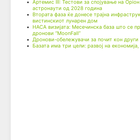
Артемис III: Тестови за спојување на Оріо
астронаути од 2028 година
Втората фаза ќе донесе трајна инфраструк
вистинскиот лунарен дом
НАСА визијата: Месечинска база што се п
дронови “MoonFall”
Дронови-обележувачи за почит кон други
Базата има три цели: развој на економија