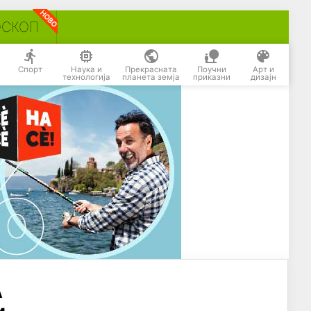
ОСКОП
Спорт
Наука и
Прекрасната
Поучни
Арт и
технологија
планета земја
приказни
дизајн
А