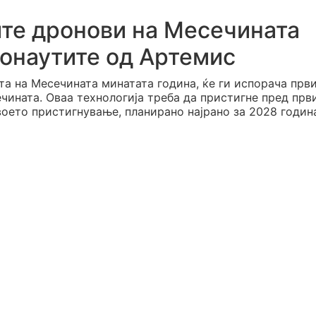
вите дронови на Месечината
ронаутите од Артемис
ета на Месечината минатата година, ќе ги испорача прв
чината. Оваа технологија треба да пристигне пред прв
воето пристигнување, планирано најрано за 2028 годин