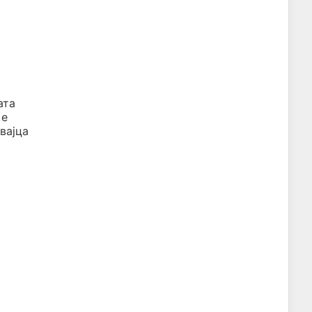
ата
 е
вајца