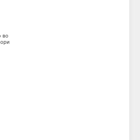
о во
вори