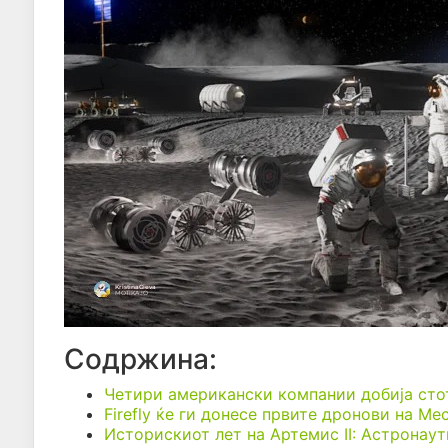
Содржина:
Четири американски компании добија стот
Firefly ќе ги донесе првите дронови на М
Историскиот лет на Артемис II: Астронау