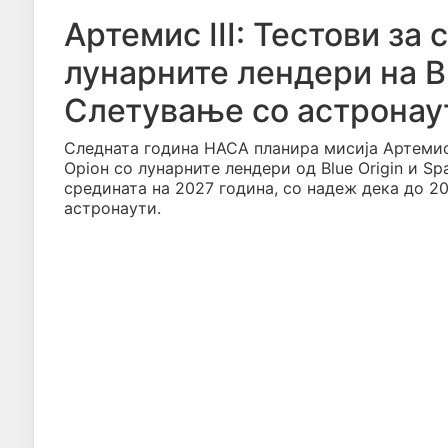
Артемис III: Тестови за
лунарните лендери на Bl
Слетување со астронау
Следната година НАСА планира мисија Артемис 
Оріон со лунарните лендери од Blue Origin и Sp
средината на 2027 година, со надеж дека до 2
астронаути.