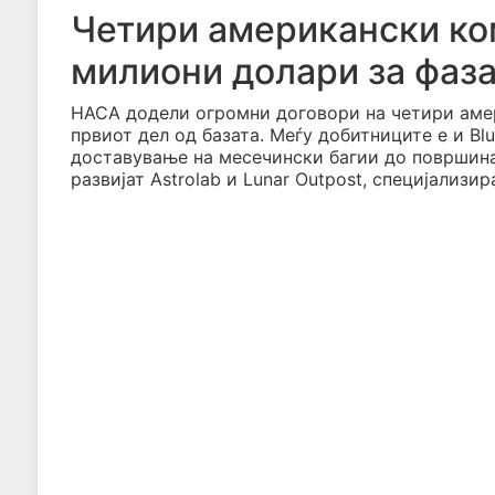
Четири американски ко
милиони долари за фаза
НАСА додели огромни договори на четири амер
првиот дел од базата. Меѓу добитниците е и Blu
доставување на месечински багии до површинат
развијат Astrolab и Lunar Outpost, специјализи