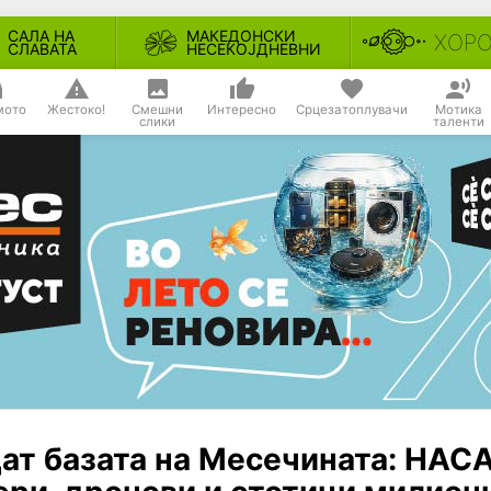
САЛА НА
МАКЕДОНСКИ
ХОР
СЛАВАТА
НЕСЕКОЈДНЕВНИ
мото
Жестоко!
Смешни
Интересно
Срцезатоплувачи
Мотика
слики
таленти
дат базата на Месечината: НАС