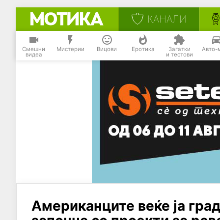
КАНАЛИ
Смешни
Мистерии
Вицови
Еротика
Загатки
Авто-
видеа
и тестови
Американците веќе ја гра