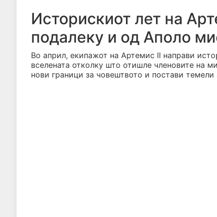
Историскиот лет на Арте
подалеку и од Аполо ми
Во април, екипажот на Артемис II направи ист
вселената отколку што отишле членовите на ми
нови граници за човештвото и постави темели