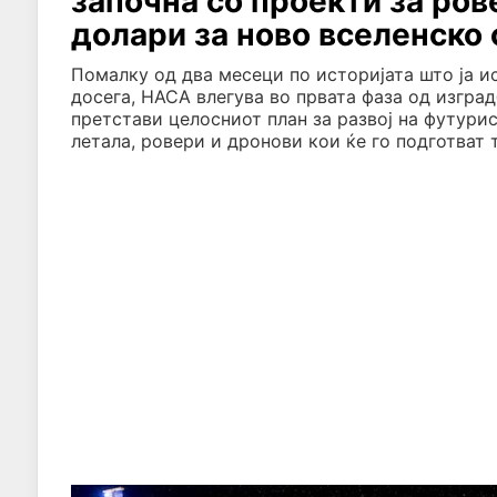
започна со проекти за ров
долари за ново вселенско 
Помалку од два месеци по историјата што ја и
досега, НАСА влегува во првата фаза од изград
претстави целосниот план за развој на футури
летала, ровери и дронови кои ќе го подготват 