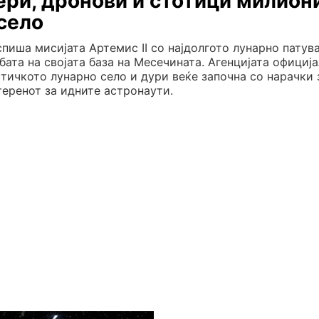
ери, дронови и стотици милион
село
спиша мисијата Артемис II со најдолгото лунарно патув
бата на својата база на Месечината. Агенцијата официја
стичкото лунарно село и дури веќе започна со нарачки 
теренот за идните астронаути.