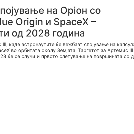
 спојување на Оріон со
ue Origin и SpaceX –
ти од 2028 година
III, каде астронаутите ќе вежбаат спојување на капсул
aceX во орбитата околу Земјата. Таргетот за Артемис III
028 ќе се случи и првото слетување на површината со д