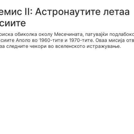
мис II: Астронаутите летаа
сиите
ориска обиколка околу Месечината, патувајќи подлабок
сиите Аполо во 1960-тите и 1970-тите. Оваа мисија от
 за следните чекори во вселенското истражување.