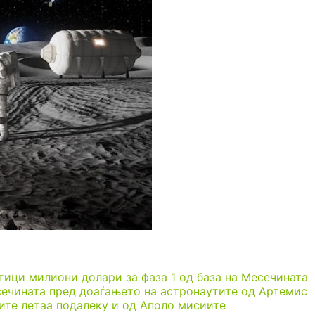
ици милиони долари за фаза 1 од база на Месечината
есечината пред доаѓањето на астронаутите од Артемис
тите летаа подалеку и од Аполо мисиите