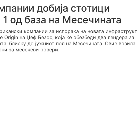
мпании добија стотици
 1 од база на Месечината
икански компании за испорака на новата инфраструкт
e Origin на Џеф Безос, која ќе обезбеди два лендера за
а, блиску до јужниот пол на Месечината. Овие возила 
рани за месечеви ровери.