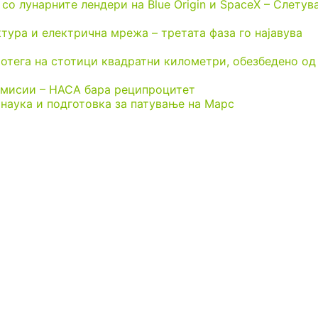
н со лунарните лендери на Blue Origin и SpaceX – Слету
тура и електрична мрежа – третата фаза го најавува
ротега на стотици квадратни километри, обезбедено од
 мисии – НАСА бара реципроцитет
, наука и подготовка за патување на Марс