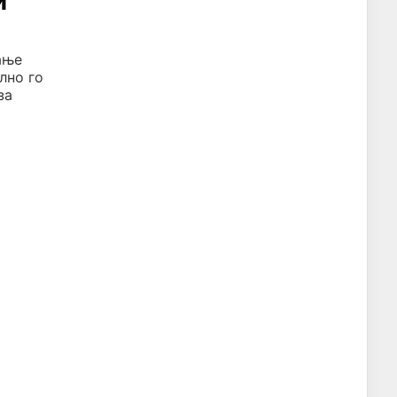
и
ање
лно го
за