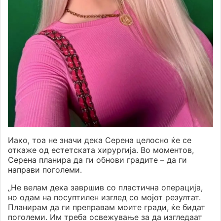
Иако, тоа не значи дека Серена целосно ќе се
откаже од естетската хирургија. Во моментов,
Серена планира да ги обнови градите – да ги
направи поголеми.
„Не велам дека завршив со пластична операција,
но одам на посуптилен изглед со мојот резултат.
Планирам да ги преправам моите гради, ќе бидат
поголеми. Им треба освежување за да изгледаат