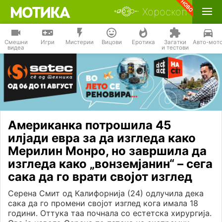
Хороскоп
Смешни
Игри
Мистерии
Вицови
Еротика
Загатки
Авто-мот
видеа
и тестови
Американка потрошила 45
илјади евра за да изгледа како
Мерилин Монро, но завршила да
изгледа како „вонземјанин“ – сега
сака да го врати својот изглед
Серена Смит од Калифорнија (24) одлучила дека
сака да го промени својот изглед кога имала 18
години. Оттука таа почнала со естетска хирургија.