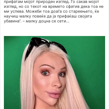
прифатам мојот природен изглед. Го сакав мојот
изглед, но со текот на времето сфатив дека тоа не
ми успева. Можеби тоа доаѓа со стареењето, ќе
научиш малку повеќе да ја прифаќаш својата
убавина“. – малку доцна се сети…