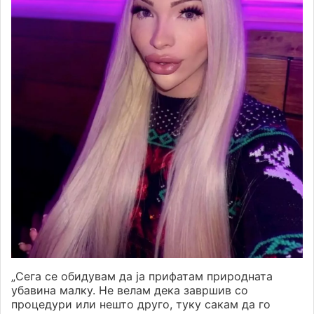
„Сега се обидувам да ја прифатам природната
убавина малку. Не велам дека завршив со
процедури или нешто друго, туку сакам да го