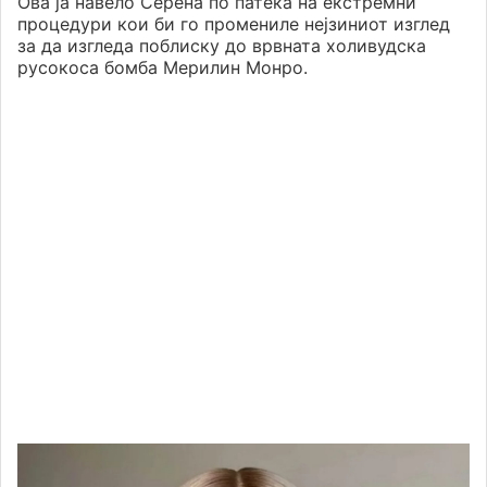
Ова ја навело Серена по патека на екстремни
процедури кои би го промениле нејзиниот изглед
за да изгледа поблиску до врвната холивудска
русокоса бомба Мерилин Монро.