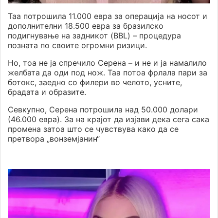
Таа потрошила 11.000 евра за операција на носот и
дополнителни 18.500 евра за бразилско
подигнување на задникот (BBL) – процедура
позната по своите огромни ризици.
Но, тоа не ја спречило Серена – и не и ја намалило
желбата да оди под нож. Таа потоа фрлала пари за
ботокс, заедно со филери во челото, усните,
брадата и образите.
Севкупно, Серена потрошила над 50.000 долари
(46.000 евра). За на крајот да изјави дека сега сака
промена затоа што се чувствува како да се
претвора „вонземјанин“