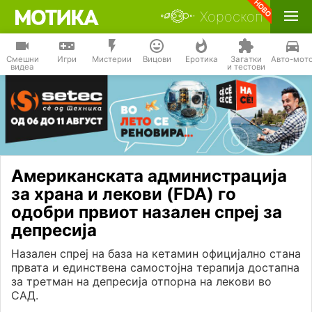
Хороскоп
Смешни
Игри
Мистерии
Вицови
Еротика
Загатки
Авто-мот
видеа
и тестови
Американската администрација
за храна и лекови (FDA) го
одобри првиот назален спреј за
депресија
Назален спреј на база на кетамин официјално стана
првата и единствена самостојна терапија достапна
за третман на депресија отпорна на лекови во
САД.