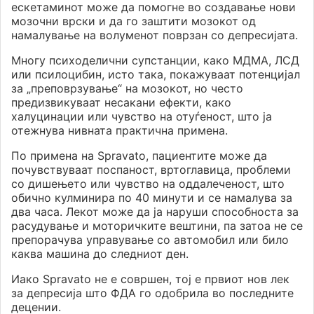
ескетаминот може да помогне во создавање нови
мозочни врски и да го заштити мозокот од
намалување на волуменот поврзан со депресијата.
Многу психоделични супстанции, како МДМА, ЛСД
или псилоцибин, исто така, покажуваат потенцијал
за „преповрзување“ на мозокот, но често
предизвикуваат несакани ефекти, како
халуцинации или чувство на отуѓеност, што ја
отежнува нивната практична примена.
По примена на Spravato, пациентите може да
почувствуваат поспаност, вртоглавица, проблеми
со дишењето или чувство на оддалеченост, што
обично кулминира по 40 минути и се намалува за
два часа. Лекот може да ја наруши способноста за
расудување и моторичките вештини, па затоа не се
препорачува управување со автомобил или било
каква машина до следниот ден.
Иако Spravato не е совршен, тој е првиот нов лек
за депресија што ФДА го одобрила во последните
децении.