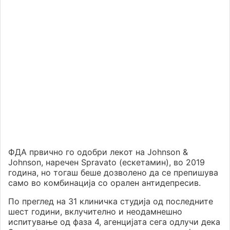
ФДА првично го одобри лекот на Johnson &
Johnson, наречен Spravato (ескетамин), во 2019
година, но тогаш беше дозволено да се препишува
само во комбинација со орален антидепресив.
По преглед на 31 клиничка студија од последните
шест години, вклучително и неодамнешно
испитување од фаза 4, агенцијата сега одлучи дека