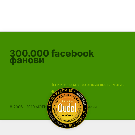
300.000
facebook
фанови
Цени и услови за рекламирање на Мотика
Импресум
© 2006 - 2019 МОТИКА, Сите права се задржани