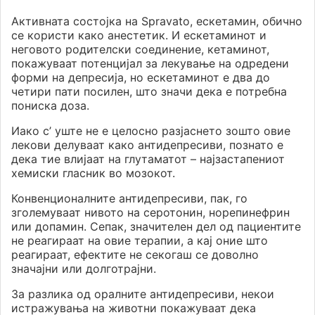
Активната состојка на Spravato, ескетамин, обично
се користи како анестетик. И ескетаминот и
неговото родителски соединение, кетаминот,
покажуваат потенцијал за лекување на одредени
форми на депресија, но ескетаминот е два до
четири пати посилен, што значи дека е потребна
пониска доза.
Иако с’ уште не е целосно разјаснето зошто овие
лекови делуваат како антидепресиви, познато е
дека тие влијаат на глутаматот – најзастапениот
хемиски гласник во мозокот.
Конвенционалните антидепресиви, пак, го
зголемуваат нивото на серотонин, норепинефрин
или допамин. Сепак, значителен дел од пациентите
не реагираат на овие терапии, а кај оние што
реагираат, ефектите не секогаш се доволно
значајни или долготрајни.
За разлика од оралните антидепресиви, некои
истражувања на животни покажуваат дека