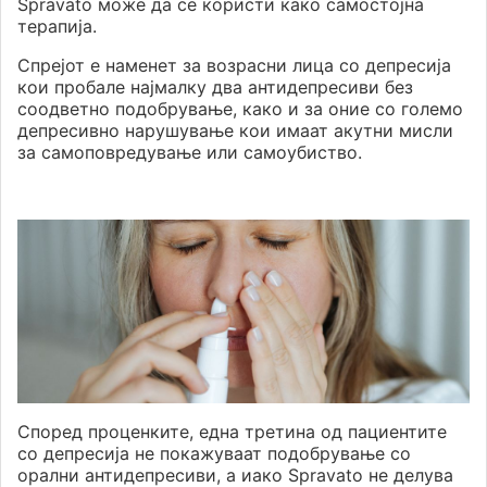
Spravato може да се користи како самостојна
терапија.
Спрејот е наменет за возрасни лица со депресија
кои пробале најмалку два антидепресиви без
соодветно подобрување, како и за оние со големо
депресивно нарушување кои имаат акутни мисли
за самоповредување или самоубиство.
Според проценките, една третина од пациентите
со депресија не покажуваат подобрување со
орални антидепресиви, а иако Spravato не делува