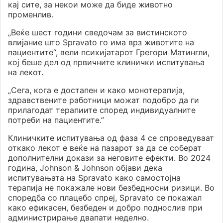
кај сите, за некои може да биде животно
променлив.
„Веќе шест години сведочам за вистинското
влијание што Spravato го има врз животите на
пациентите“, вели психијатарот Грегори Матингли,
кој беше дел од првичните клинички испитувања
на лекот.
„Сега, кога е достапен и како монотерапија,
здравствените работници можат подобро да ги
прилагодат терапиите според индивидуалните
потреби на пациентите.”
Клиничките испитувања од фаза 4 се спроведуваат
откако лекот е веќе на пазарот за да се соберат
дополнителни докази за неговите ефекти. Во 2024
година, Johnson & Johnson објави дека
испитувањата на Spravato како самостојна
терапија не покажале нови безбедносни ризици. Во
споредба со плацебо спреј, Spravato се покажал
како ефикасен, безбеден и добро поднослив при
администрирање двапати неделно.