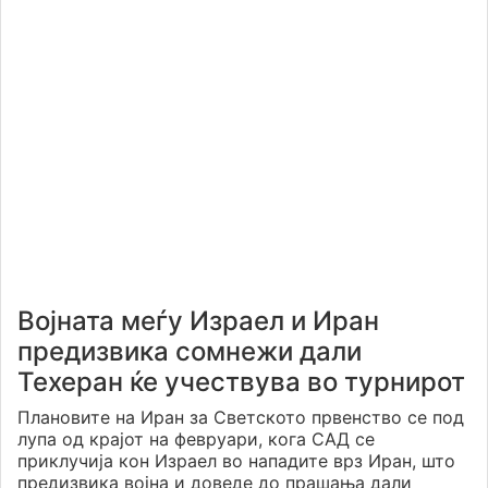
Војната меѓу Израел и Иран
предизвика сомнежи дали
Техеран ќе учествува во турнирот
Плановите на Иран за Светското првенство се под
лупа од крајот на февруари, кога САД се
приклучија кон Израел во нападите врз Иран, што
предизвика војна и доведе до прашања дали