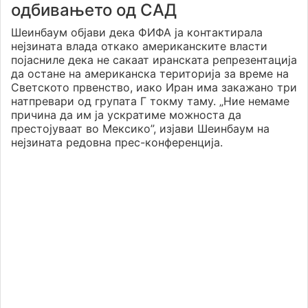
одбивањето од САД
Шеинбаум објави дека ФИФА ја контактирала
нејзината влада откако американските власти
појасниле дека не сакаат иранската репрезентација
да остане на американска територија за време на
Светското првенство, иако Иран има закажано три
натпревари од групата Г токму таму. „Ние немаме
причина да им ја ускратиме можноста да
престојуваат во Мексико”, изјави Шеинбаум на
нејзината редовна прес-конференција.