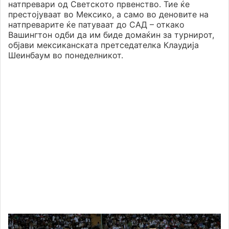
натпревари од Светското првенство. Тие ќе
престојуваат во Мексико, а само во деновите на
натпреварите ќе патуваат до САД – откако
Вашингтон одби да им биде домаќин за турнирот,
објави мексиканската претседателка Клаудија
Шеинбаум во понеделникот.