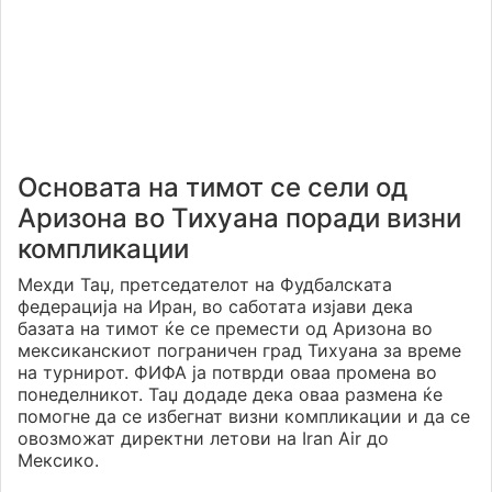
Основата на тимот се сели од
Аризона во Тихуана поради визни
компликации
Мехди Таџ, претседателот на Фудбалската
федерација на Иран, во саботата изјави дека
базата на тимот ќе се премести од Аризона во
мексиканскиот пограничен град Тихуана за време
на турнирот. ФИФА ја потврди оваа промена во
понеделникот. Таџ додаде дека оваа размена ќе
помогне да се избегнат визни компликации и да се
овозможат директни летови на Iran Air до
Мексико.