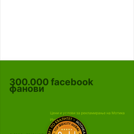
300.000
facebook
фанови
Цени и услови за рекламирање на Мотика
Импресум