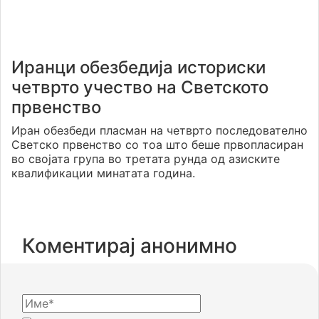
Иранци обезбедија историски
четврто учество на Светското
првенство
Иран обезбеди пласман на четврто последователно
Светско првенство со тоа што беше првопласиран
во својата група во третата рунда од азиските
квалификации минатата година.
Коментирај анонимно