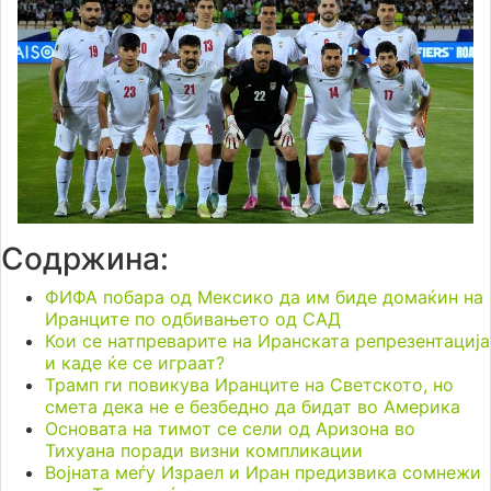
Содржина:
ФИФА побара од Мексико да им биде домаќин на
Иранците по одбивањето од САД
Кои се натпреварите на Иранската репрезентација
и каде ќе се играат?
Трамп ги повикува Иранците на Светското, но
смета дека не е безбедно да бидат во Америка
Основата на тимот се сели од Аризона во
Тихуана поради визни компликации
Војната меѓу Израел и Иран предизвика сомнежи