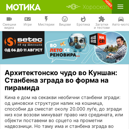
Хороскоп
Смешни
Игри
Мистерии
Вицови
Еротика
Загатки
Авто-мот
видеа
и тестови
Архитектонско чудо во Куншан:
Станбена зграда во форма на
пирамида
Кина е дом на секакви необични станбени згради:
од џиновски структури налик на кошница,
способни да сместат околу 20.000 луѓе, до згради
низ кои возови минуваат право низ средината, или
објекти поставени во срцето на прометни
надвозници. Но таму има и станбена зграда во