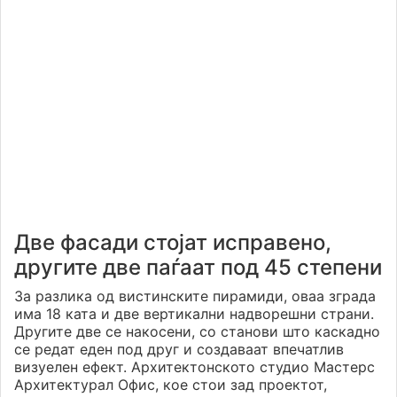
Две фасади стојат исправено,
другите две паѓаат под 45 степени
За разлика од вистинските пирамиди, оваа зграда
има 18 ката и две вертикални надворешни страни.
Другите две се накосени, со станови што каскадно
се редат еден под друг и создаваат впечатлив
визуелен ефект. Архитектонското студио Мастерс
Архитектурал Офис, кое стои зад проектот,