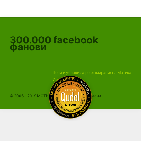
300.000
facebook
фанови
Цени и услови за рекламирање на Мотика
Импресум
© 2006 - 2019 МОТИКА, Сите права се задржани