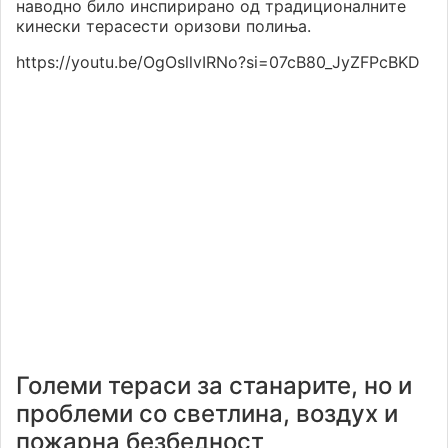
наводно било инспирирано од традиционалните
кинески терасести оризови полиња.
https://youtu.be/OgOsllvIRNo?si=07cB80_JyZFPcBKD
Големи тераси за станарите, но и
проблеми со светлина, воздух и
пожарна безбедност