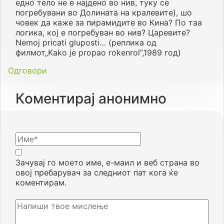
едно тело не е најдено во нив, туку се
погребувани во Долината на кралевите), шо
човек да каже за пирамидите во Кина? По таа
логика, кој е погребуван во нив? Царевите?
Nemoj pricati gluposti… (реплика од
филмот„Kako je propao rokenrol”,1989 год)
Одговори
Коментирај анонимно
Зачувај го моето име, е-маил и веб страна во
овој пребарувач за следниот пат кога ќе
коментирам.