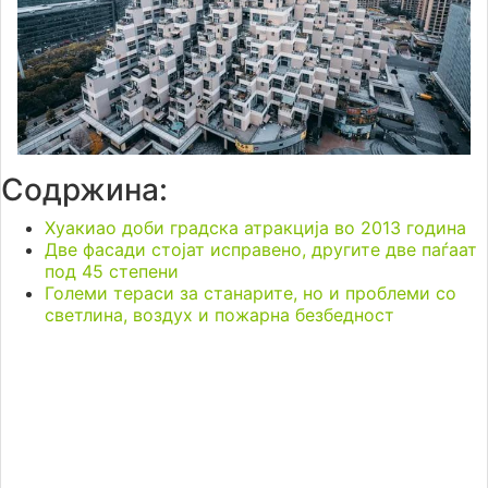
Содржина:
Хуакиао доби градска атракција во 2013 година
Две фасади стојат исправено, другите две паѓаат
под 45 степени
Големи тераси за станарите, но и проблеми со
светлина, воздух и пожарна безбедност