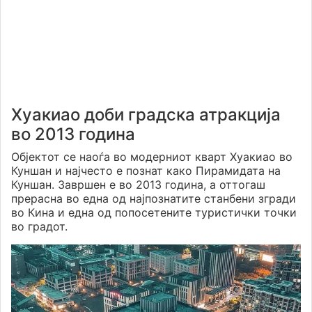
Хуакиао доби градска атракција
во 2013 година
Објектот се наоѓа во модерниот кварт Хуакиао во
Куншан и најчесто е познат како Пирамидата на
Куншан. Завршен е во 2013 година, а оттогаш
прерасна во една од најпознатите станбени згради
во Кина и една од попосетените туристички точки
во градот.