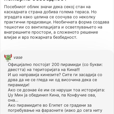
Посебниот облик значи дека секој стан на
каскадната страна добива голема тераса. Но
зградата како целина се соочува со неколку
практични предизвици. Необичната форма создава
тешкотии со вентилацијата и осветлувањето на
внатрешните простори, а сложеното решение
влијае и врз пожарната безбедност.
vase
Официјално постојат 200 пирамиди (со букви:
двестта) на територијата на Кина!!!
И шо направија кинезите? Сите ги засадија со
дрва да не се гледа ни од височина дека се
пирамиди!
Ако се дознае ќе им се наруши тоа историјата:
Џу Мин ја обединил Кина, па Конфучие ова,
она…
Ако пирамидите во Египет се градени за
погребување на фараоните (иако до сега ниту