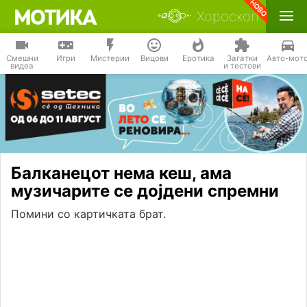
Хороскоп
Смешни
Игри
Мистерии
Вицови
Еротика
Загатки
Авто-мот
видеа
и тестови
Балканецот нема кеш, ама
музичарите се дојдени спремни
Помини со картичката брат.