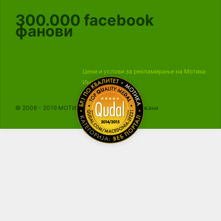
300.000
facebook
фанови
Цени и услови за рекламирање на Мотика
Импресум
© 2006 - 2019 МОТИКА, Сите права се задржани