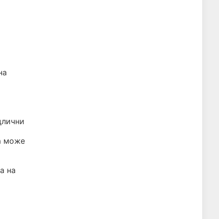
на
длични
а може
а на