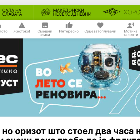
САЛА НА
МАКЕДОНСКИ
ХОР
СЛАВАТА
НЕСЕКОЈДНЕВНИ
мото
Жестоко!
Смешни
Интересно
Срцезатоплувачи
Мотика
слики
таленти
 но оризот што стоел два часа 