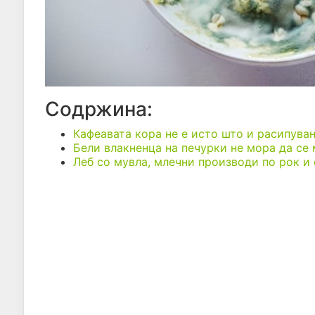
Содржина:
Кафеавата кора не е исто што и расипува
Бели влакненца на печурки не мора да се
Леб со мувла, млечни производи по рок и 