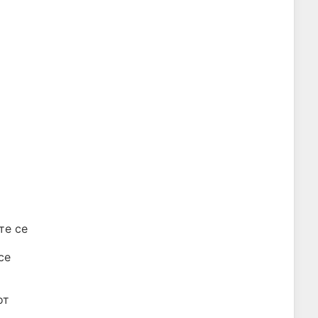
те се
се
от