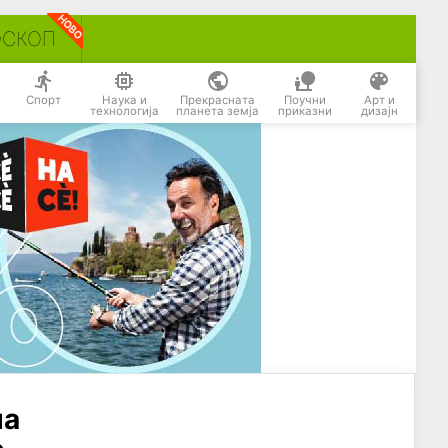
ОСКОП
Спорт
Наука и
Прекрасната
Поучни
Арт и
технологија
планета земја
приказни
дизајн
на