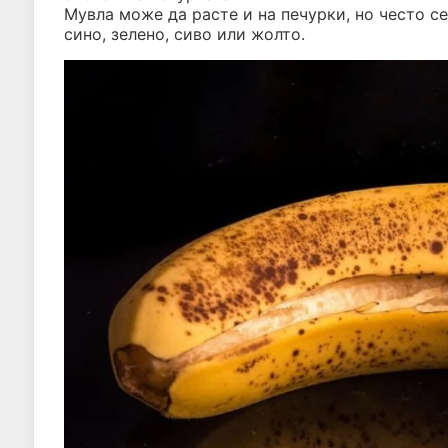
Мувла може да расте и на печурки, но често се
сино, зелено, сиво или жолто.