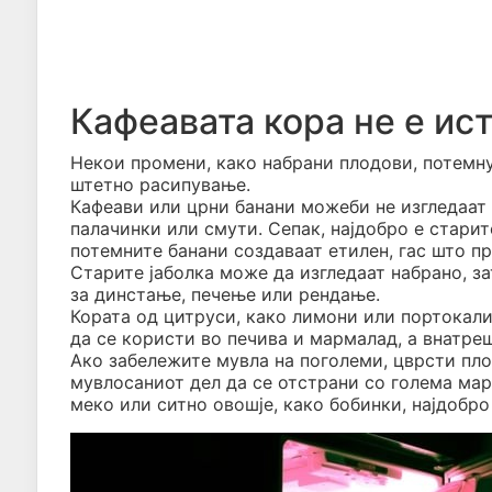
Кафеавата кора не е ис
Некои промени, како набрани плодови, потемну
штетно расипување.
Кафеави или црни банани можеби не изгледаат п
палачинки или смути. Сепак, најдобро е старит
потемните банани создаваат етилен, гас што пр
Старите јаболка може да изгледаат набрано, за
за динстање, печење или рендање.
Кората од цитруси, како лимони или портокали
да се користи во печива и мармалад, а внатре
Ако забележите мувла на поголеми, цврсти плод
мувлосаниот дел да се отстрани со голема мар
меко или ситно овошје, како бобинки, најдобро 