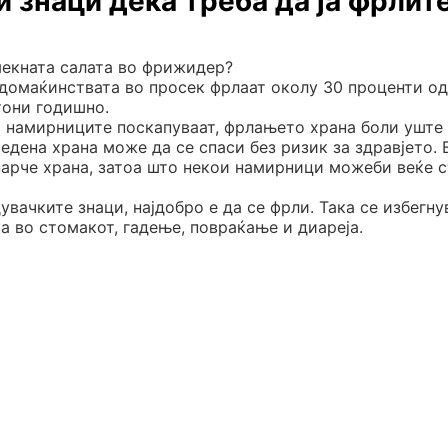
и знаци дека треба да ја фрлит
мекната салата во фрижидер?
домаќинствата во просек фрлаат околу 30 проценти од
тони годишно.
и намирниците поскапуваат, фрлањето храна боли уште
едена храна може да се спаси без ризик за здравјето.
 парче храна, затоа што некои намирници можеби веќе 
вачките знаци, најдобро е да се фрли. Така се избегну
а во стомакот, гадење, повраќање и диареја.