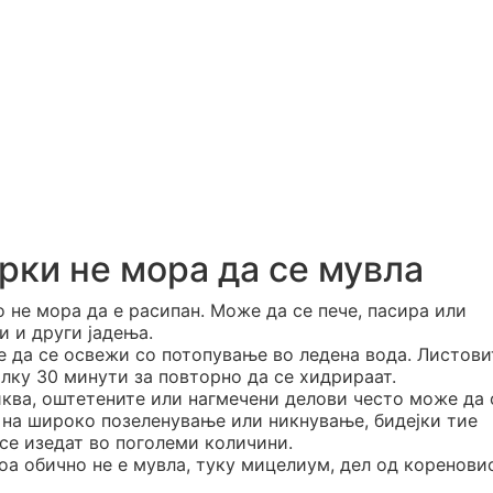
рки не мора да се мувла
о не мора да е расипан. Може да се пече, пасира или
и и други јадења.
е да се освежи со потопување во ледена вода. Листови
алку 30 минути за повторно да се хидрираат.
иква, оштетените или нагмечени делови често може да 
а на широко позеленување или никнување, бидејки тие
се изедат во поголеми количини.
Тоа обично не е мувла, туку мицелиум, дел од коренови