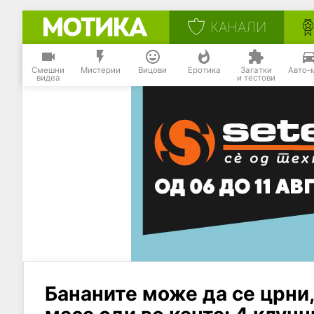
КАНАЛИ
Смешни
Мистерии
Вицови
Еротика
Загатки
Авто-
видеа
и тестови
Бананите може да се црни,