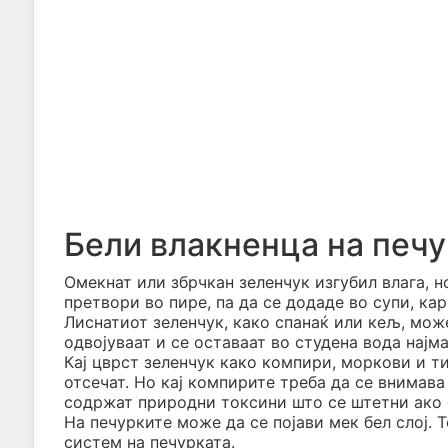
Бели влакненца на печу
Омекнат или збрчкан зеленчук изгубил влага, н
претвори во пире, па да се додаде во супи, кар
Лиснатиот зеленчук, како спанаќ или кељ, мож
одвојуваат и се оставаат во студена вода најм
Кај цврст зеленчук како компири, моркови и т
отсечат. Но кај компирите треба да се внимав
содржат природни токсини што се штетни ако 
На печурките може да се појави мек бел слој. 
систем на печурката.