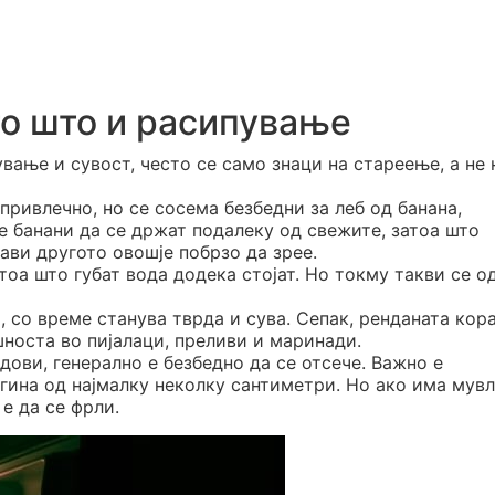
то што и расипување
вање и сувост, често се само знаци на стареење, а не 
ривлечно, но се сосема безбедни за леб од банана,
е банани да се држат подалеку од свежите, затоа што
ави другото овошје побрзо да зрее.
тоа што губат вода додека стојат. Но токму такви се о
, со време станува тврда и сува. Сепак, ренданата кор
шноста во пијалаци, преливи и маринади.
ови, генерално е безбедно да се отсече. Важно е
гина од најмалку неколку сантиметри. Но ако има мувл
е да се фрли.