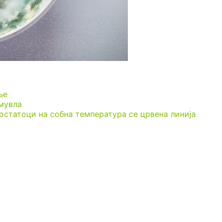
ње
 мувла
остатоци на собна температура се црвена линија