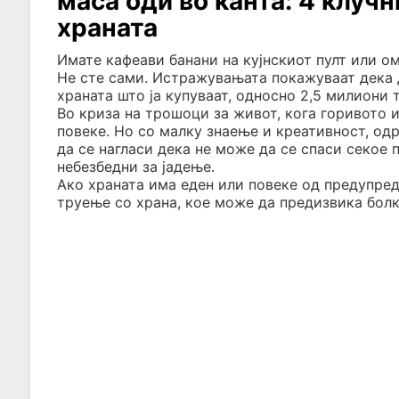
маса оди во канта: 4 клучн
храната
Имате кафеави банани на кујнскиот пулт или о
Не сте сами. Истражувањата покажуваат дека 
храната што ја купуваат, односно 2,5 милиони 
Во криза на трошоци за живот, кога горивото 
повеке. Но со малку знаење и креативност, одр
да се нагласи дека не може да се спаси секое
небезбедни за јадење.
Ако храната има еден или повеке од предупреду
труење со храна, кое може да предизвика болк