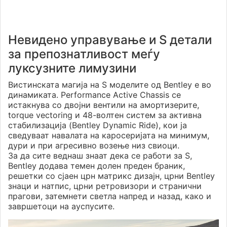
Невидено управување и S детали
за препознатливост меѓу
луксузните лимузини
Вистинската магија на S моделите од Bentley е во
динамиката. Performance Active Chassis се
истакнува со двојни вентили на амортизерите,
torque vectoring и 48-волтен систем за активна
стабилизација (Bentley Dynamic Ride), кои ја
сведуваат навалата на каросеријата на минимум,
дури и при агресивно возење низ свиоци.
За да сите веднаш знаат дека се работи за S,
Bentley додава темен долен преден браник,
решетки со сјаен црн матрикс дизајн, црни Bentley
знаци и натпис, црни ретровизори и странични
прагови, затемнети светла напред и назад, како и
завршетоци на ауспусите.