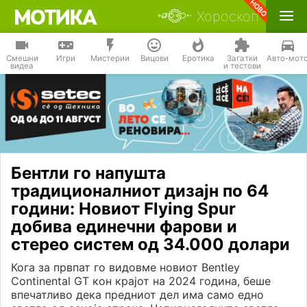
Хороскоп
Смешни
Игри
Мистерии
Вицови
Еротика
Загатки
Авто-мот
видеа
и тестови
Бентли го напушта
традиционалниот дизајн по 64
години: Новиот Flying Spur
добива единечни фарови и
стерео систем од 34.000 долари
Кога за првпат го видовме новиот Bentley
Continental GT кон крајот на 2024 година, беше
впечатливо дека предниот дел има само едно