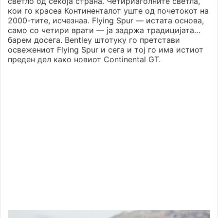
светло од секоја страна. Четириаголните светла,
кои го красеа Континенталот уште од почетокот на
2000-тите, исчезнаа. Flying Spur — истата основа,
само со четири врати — ја задржа традицијата…
барем досега. Bentley штотуку го претстави
освежениот Flying Spur и сега и тој го има истиот
преден дел како новиот Continental GT.