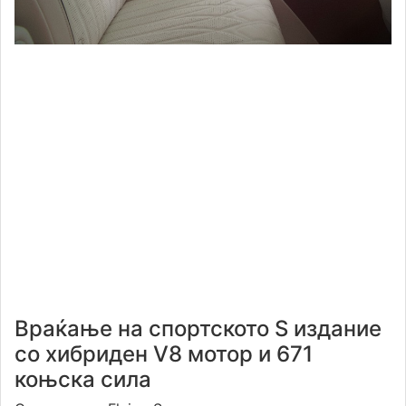
Враќање на спортското S издание
со хибриден V8 мотор и 671
коњска сила