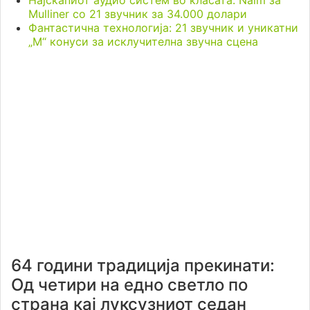
Најскапиот аудио систем во класата: Naim за
Mulliner со 21 звучник за 34.000 долари
Фантастична технологија: 21 звучник и уникатни
„M“ конуси за исклучителна звучна сцена
64 години традиција прекинати:
Од четири на едно светло по
страна кај луксузниот седан