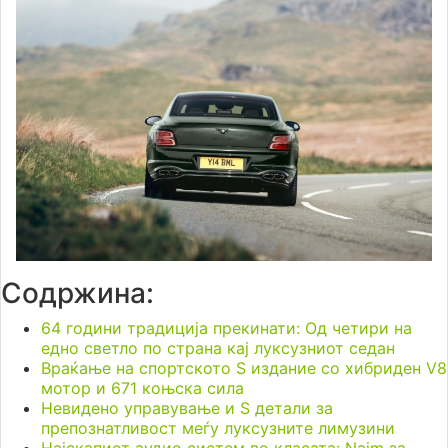
Содржина:
64 години традиција прекинати: Од четири на
едно светло по страна кај луксузниот седан
Враќање на спортското S издание со хибриден V8
мотор и 671 коњска сила
Невидено управување и S детали за
препознатливост меѓу луксузните лимузини