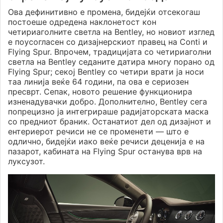
Ова дефинитивно е промена, бидејќи отсекогаш
постоеше одредена наклонетост кон
четириаголните светла на Bentley, но новиот изглед
е поусогласен со дизајнерскиот правец на Conti и
Flying Spur. Впрочем, традицијата со четириаголни
светла на Bentley седаните датира многу порано од
Flying Spur; секој Bentley со четири врати ја носи
таа линија веќе 64 години, па ова е сериозен
пресврт. Сепак, новото решение функционира
изненадувачки добро. Дополнително, Bentley сега
попрецизно ја интегрираше радијаторската маска
со предниот браник. Останатиот дел од дизајнот и
ентериерот речиси не се променети — што е
одлично, бидејќи иако веќе речиси деценија е на
пазарот, кабината на Flying Spur останува врв на
луксузот.