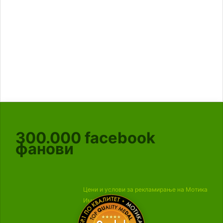
300.000
facebook
фанови
Цени и услови за рекламирање на Мотика
Импресум