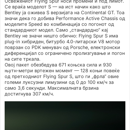
Освежениот Flying Spur носи промени и под лимот.
Се враќа моделот S — на ист начин како што
Bentley ја оживеа S верзијата на Continental GT. Тоа
значи дека го добива Performance Active Chassis од
моделите Speed во комбинација со погонот од
стандардниот модел. Само „стандардно“ кај
Bentley не значи ништо обично: Flying Spur S има
plug-in хибриден, битурбо 4.0-литарски V8 мотор
поврзан со PDK менувач од Porsche, електронски
диференцијал со ограничено пролизгување и погон
на сите тркала.
Овој пакет обезбедува 671 коњска сила и 930
њутн-метри вртежен момент — 128 коњи повеќе
од претходниот Flying Spur S, што ги „фрла“ овие
големи луксузни лимузини од 0 до 100 км/ч за
само 3,6 секунди. Максималната брзина
достигнува 307 км/ч.