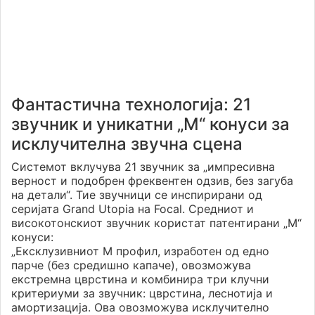
Фантастична технологија: 21
звучник и уникатни „M“ конуси за
исклучителна звучна сцена
Системот вклучува 21 звучник за „импресивна
верност и подобрен фреквентен одзив, без загуба
на детали“. Тие звучници се инспирирани од
серијата Grand Utopia на Focal. Средниот и
високотонскиот звучник користат патентирани „M“
конуси:
„Ексклузивниот M профил, изработен од едно
парче (без средишно капаче), овозможува
екстремна цврстина и комбинира три клучни
критериуми за звучник: цврстина, леснотија и
амортизација. Ова овозможува исклучително