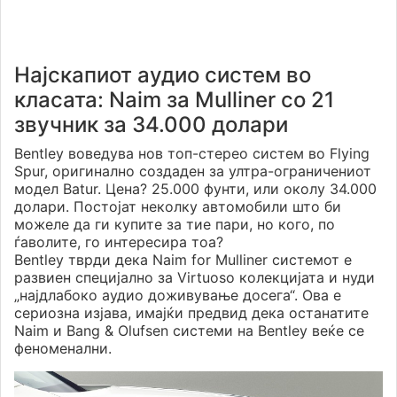
Најскапиот аудио систем во
класата: Naim за Mulliner со 21
звучник за 34.000 долари
Bentley воведува нов топ-стерео систем во Flying
Spur, оригинално создаден за ултра-ограничениот
модел Batur. Цена? 25.000 фунти, или околу 34.000
долари. Постојат неколку автомобили што би
можеле да ги купите за тие пари, но кого, по
ѓаволите, го интересира тоа?
Bentley тврди дека Naim for Mulliner системот е
развиен специјално за Virtuoso колекцијата и нуди
„најдлабоко аудио доживување досега“. Ова е
сериозна изјава, имајќи предвид дека останатите
Naim и Bang & Olufsen системи на Bentley веќе се
феноменални.