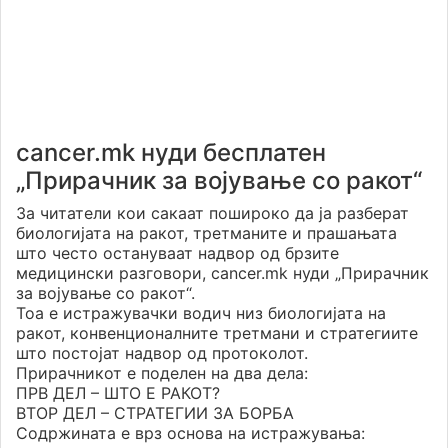
cancer.mk нуди бесплатен
„Прирачник за војување со ракот“
За читатели кои сакаат пошироко да ја разберат
биологијата на ракот, третманите и прашањата
што често остануваат надвор од брзите
медицински разговори, cancer.mk нуди „Прирачник
за војување со ракот“.
Тоа е истражувачки водич низ биологијата на
ракот, конвенционалните третмани и стратегиите
што постојат надвор од протоколот.
Прирачникот е поделен на два дела:
ПРВ ДЕЛ – ШТО Е РАКОТ?
ВТОР ДЕЛ – СТРАТЕГИИ ЗА БОРБА
Содржината е врз основа на истражувања: