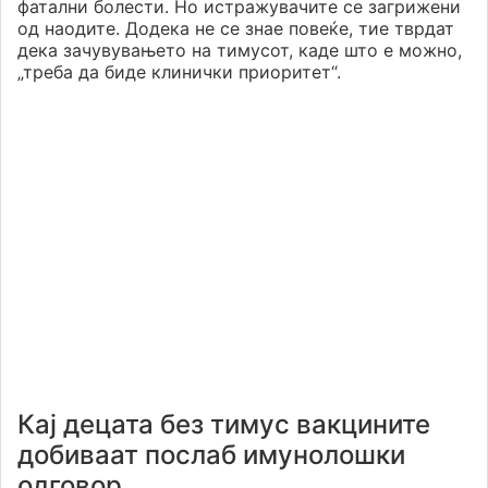
фатални болести. Но истражувачите се загрижени
од наодите. Додека не се знае повеќе, тие тврдат
дека зачувувањето на тимусот, каде што е можно,
„треба да биде клинички приоритет“.
Кај децата без тимус вакцините
добиваат послаб имунолошки
одговор