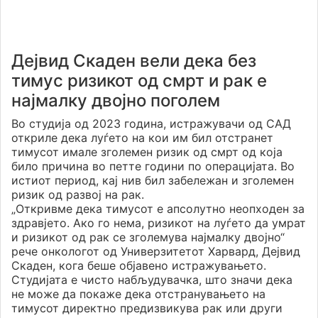
Дејвид Скаден вели дека без
тимус ризикот од смрт и рак е
најмалку двојно поголем
Во студија од 2023 година, истражувачи од САД
откриле дека луѓето на кои им бил отстранет
тимусот имале зголемен ризик од смрт од која
било причина во петте години по операцијата. Во
истиот период, кај нив бил забележан и зголемен
ризик од развој на рак.
„Откривме дека тимусот е апсолутно неопходен за
здравјето. Ако го нема, ризикот на луѓето да умрат
и ризикот од рак се зголемува најмалку двојно“
рече онкологот од Универзитетот Харвард, Дејвид
Скаден, кога беше објавено истражувањето.
Студијата е чисто набљудувачка, што значи дека
не може да покаже дека отстранувањето на
тимусот директно предизвикува рак или други