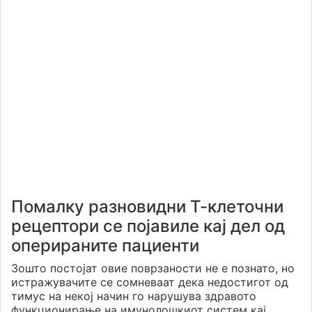
Помалку разновидни Т-клеточни
рецептори се појавиле кај дел од
оперираните пациенти
Зошто постојат овие поврзаности не е познато, но
истражувачите се сомневаат дека недостигот од
тимус на некој начин го нарушува здравото
функционирање на имунолошкиот систем кај