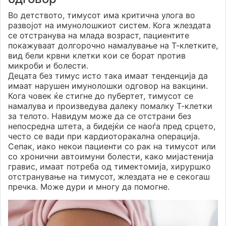
Во детството, тимусот има критична улога во
развојот на имунолошкиот систем. Кога жлездата
се отстранува на млада возраст, пациентите
покажуваат долгорочно намалување на Т-клетките,
вид бели крвни клетки кои се борат против
микроби и болести.
Децата без тимус исто така имаат тенденција да
имаат нарушен имунолошки одговор на вакцини.
Кога човек ќе стигне до пубертет, тимусот се
намалува и произведува далеку помалку Т-клетки
за телото. Навидум може да се отстрани без
непосредна штета, а бидејќи се наоѓа пред срцето,
често се вади при кардиоторакална операција.
Сепак, иако некои пациенти со рак на тимусот или
со хронични автоимуни болести, како мијастенија
гравис, имаат потреба од тимектомија, хируршко
отстранување на тимусот, жлездата не е секогаш
пречка. Може дури и многу да помогне.