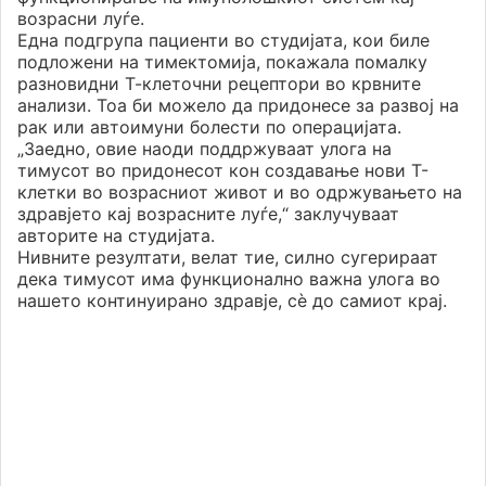
возрасни луѓе.
Една подгрупа пациенти во студијата, кои биле
подложени на тимектомија, покажала помалку
разновидни Т-клеточни рецептори во крвните
анализи. Тоа би можело да придонесе за развој на
рак или автоимуни болести по операцијата.
„Заедно, овие наоди поддржуваат улога на
тимусот во придонесот кон создавање нови Т-
клетки во возрасниот живот и во одржувањето на
здравјето кај возрасните луѓе,“ заклучуваат
авторите на студијата.
Нивните резултати, велат тие, силно сугерираат
дека тимусот има функционално важна улога во
нашето континуирано здравје, сѐ до самиот крај.