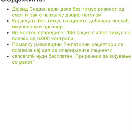
Дејвид Скаден вели дека без тимус ризикот од
смрт и рак е најмалку двојно поголем
Кај децата без тимус вакцините добиваат послаб
имунолошки одговор
Во Бостон споредиле 1.146 пациенти без тимус со
повеќе од 6.000 контроли
Помалку разновидни Т-клеточни рецептори се
појавиле кај дел од оперираните пациенти
cancer.mk нуди бесплатен „Прирачник за војување
со ракот“