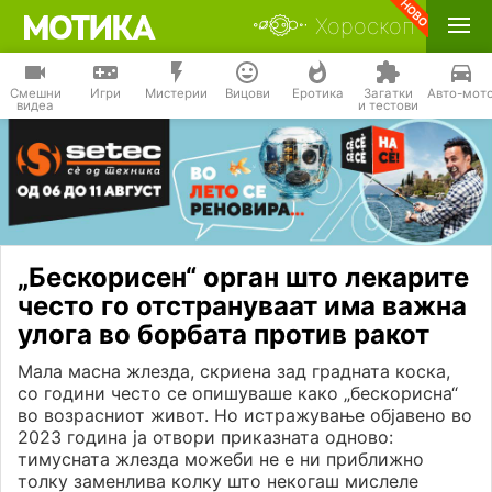
Хороскоп
Смешни
Игри
Мистерии
Вицови
Еротика
Загатки
Авто-мот
видеа
и тестови
„Бескорисен“ орган што лекарите
често го отстрануваат има важна
улога во борбата против ракот
Мала масна жлезда, скриена зад градната коска,
со години често се опишуваше како „бескорисна“
во возрасниот живот. Но истражување објавено во
2023 година ја отвори приказната одново:
тимусната жлезда можеби не е ни приближно
толку заменлива колку што некогаш мислеле