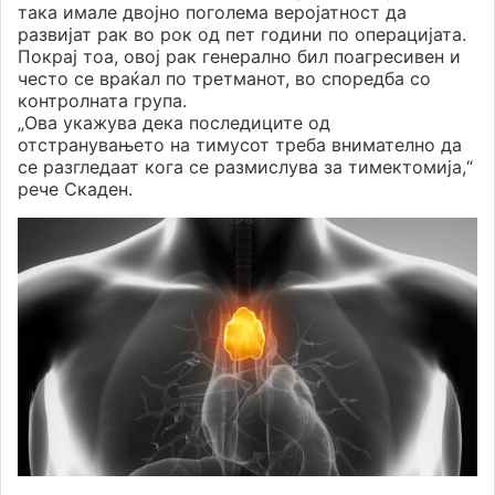
така имале двојно поголема вероjатност да
развијат рак во рок од пет години по операцијата.
Покрај тоа, овој рак генерално бил поагресивен и
често се враќал по третманот, во споредба со
контролната група.
„Ова укажува дека последиците од
отстранувањето на тимусот треба внимателно да
се разгледаат кога се размислува за тимектомија,“
рече Скаден.