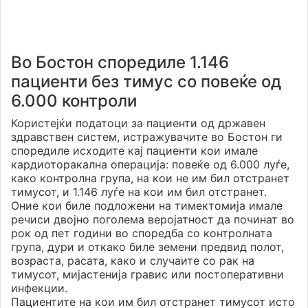
Во Бостон споредиле 1.146
пациенти без тимус со повеќе од
6.000 контроли
Користејќи податоци за пациенти од државен
здравствен систем, истражувачите во Бостон ги
споредиле исходите кај пациенти кои имале
кардиоторакална операција: повеќе од 6.000 луѓе,
како контролна група, на кои не им бил отстранет
тимусот, и 1.146 луѓе на кои им бил отстранет.
Оние кои биле подложени на тимектомија имале
речиси двојно поголема вероjатност да починат во
рок од пет години во споредба со контролната
група, дури и откако биле земени предвид полот,
возраста, расата, како и случаите со рак на
тимусот, мијастенија гравис или постоперативни
инфекции.
Пациентите на кои им бил отстранет тимусот исто