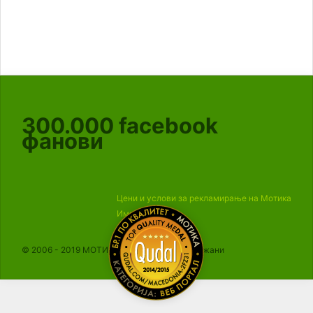
300.000
facebook
фанови
Цени и услови за рекламирање на Мотика
Импресум
© 2006 - 2019 МОТИКА, Сите права се задржани