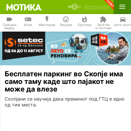
Хороскоп
Смешни
Игри
Мистерии
Вицови
Еротика
Загатки
Авто-мот
видеа
и тестови
Бесплатен паркинг во Скопје има
само таму каде што пајакот не
може да влезе
Скопјани се научија дека преминот под ГТЦ е едно
од тие места.