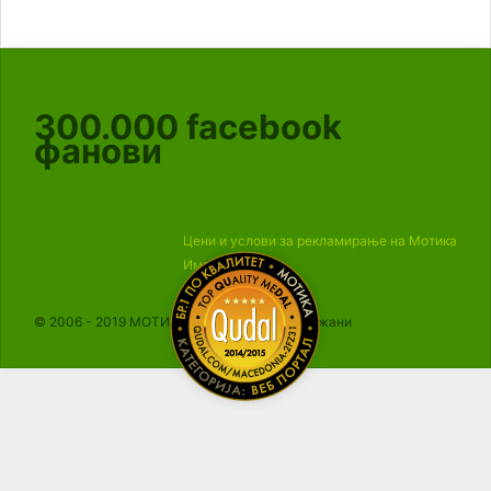
300.000
facebook
фанови
Цени и услови за рекламирање на Мотика
Импресум
© 2006 - 2019 МОТИКА, Сите права се задржани