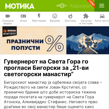
Хороскоп
Смешни
Игри
Мистерии
Вицови
Еротика
Загатки
Авто-мот
видеа
и тестови
Гувернерот на Света Гора го
прогласи Бигорски за „21-ви
светогорски манастир“
Бигорскиот манастир ја одбележа својата слава –
Рождеството на свети Јован Крстител, со
празнично бдение што доби историска тежина
поради посетата на гувернерот на Света Гора
Атонска, Алкивијадис Стефанис. Неговото прво
доаѓање во овој манастир беше оценето како