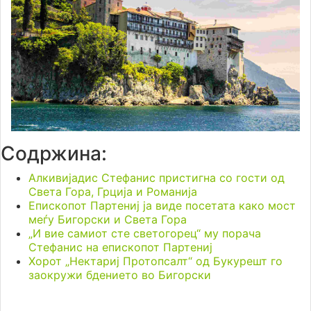
Содржина:
Алкивијадис Стефанис пристигна со гости од
Света Гора, Грција и Романија
Епископот Партениј ја виде посетата како мост
меѓу Бигорски и Света Гора
„И вие самиот сте светогорец“ му порача
Стефанис на епископот Партениј
Хорот „Нектариј Протопсалт“ од Букурешт го
заокружи бдението во Бигорски