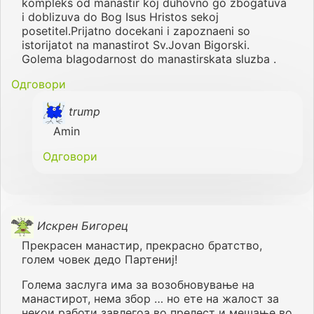
kompleks od manastir koj duhovno go zbogatuva
i doblizuva do Bog Isus Hristos sekoj
posetitel.Prijatno docekani i zapoznaeni so
istorijatot na manastirot Sv.Jovan Bigorski.
Golema blagodarnost do manastirskata sluzba .
Одговори
trump
Amin
Одговори
Искрен Бигорец
Прекрасен манастир, прекрасно братство,
голем човек дедо Партениј!
Голема заслуга има за возобновување на
манастирот, нема збор … но ете на жалост за
некои работи завлегоа во прелест и мешање во