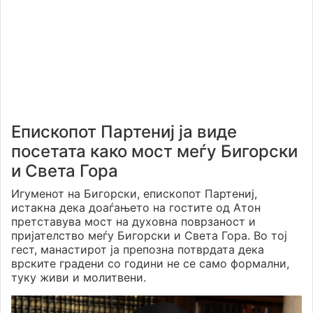
Епископот Партениј ја виде
посетата како мост меѓу Бигорски
и Света Гора
Игуменот на Бигорски, епископот Партениј,
истакна дека доаѓањето на гостите од Атон
претставува мост на духовна поврзаност и
пријателство меѓу Бигорски и Света Гора. Во тој
гест, манастирот ја препозна потврдата дека
врските градени со години не се само формални,
туку живи и молитвени.