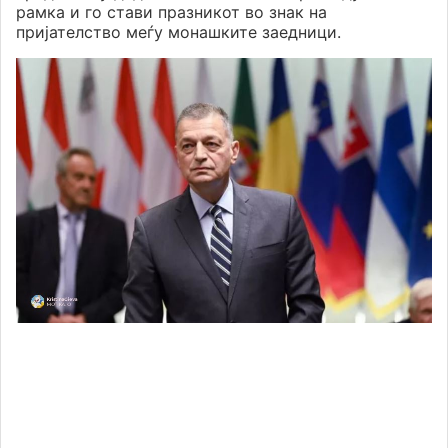
рамка и го стави празникот во знак на
пријателство меѓу монашките заедници.