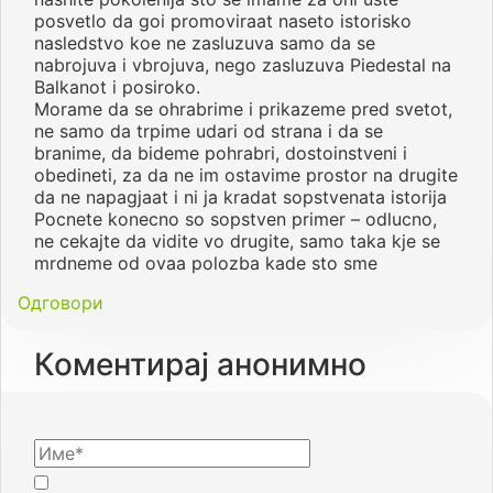
posvetlo da goi promoviraat naseto istorisko
nasledstvo koe ne zasluzuva samo da se
nabrojuva i vbrojuva, nego zasluzuva Piedestal na
Balkanot i posiroko.
Morame da se ohrabrime i prikazeme pred svetot,
ne samo da trpime udari od strana i da se
branime, da bideme pohrabri, dostoinstveni i
obedineti, za da ne im ostavime prostor na drugite
da ne napagjaat i ni ja kradat sopstvenata istorija
Pocnete konecno so sopstven primer – odlucno,
ne cekajte da vidite vo drugite, samo taka kje se
mrdneme od ovaa polozba kade sto sme
Одговори
Коментирај анонимно