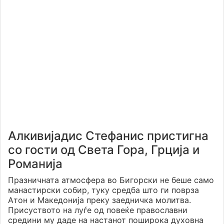
Алкивијадис Стефанис пристигна
со гости од Света Гора, Грција и
Романија
Празничната атмосфера во Бигорски не беше само
манастирски собир, туку средба што ги поврза
Атон и Македонија преку заедничка молитва.
Присуството на луѓе од повеќе православни
средини му даде на настанот поширока духовна