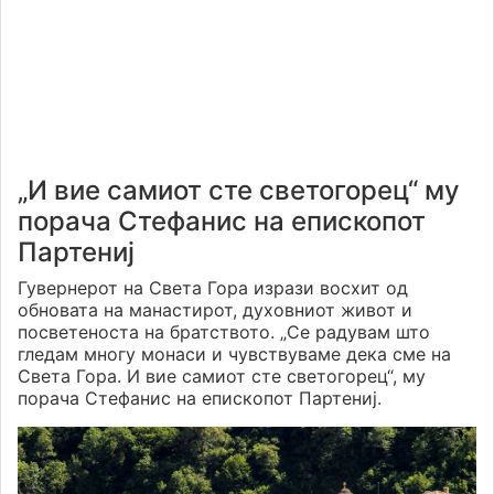
„И вие самиот сте светогорец“ му
порача Стефанис на епископот
Партениј
Гувернерот на Света Гора изрази восхит од
обновата на манастирот, духовниот живот и
посветеноста на братството. „Се радувам што
гледам многу монаси и чувствуваме дека сме на
Света Гора. И вие самиот сте светогорец“, му
порача Стефанис на епископот Партениј.