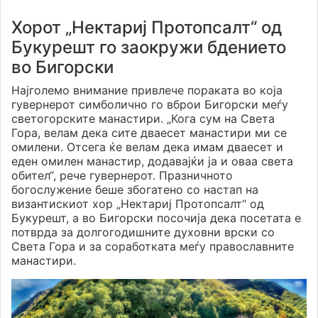
Хорот „Нектариј Протопсалт“ од
Букурешт го заокружи бдението
во Бигорски
Најголемо внимание привлече пораката во која
гувернерот симболично го вброи Бигорски меѓу
светогорските манастири. „Кога сум на Света
Гора, велам дека сите дваесет манастири ми се
омилени. Отсега ќе велам дека имам дваесет и
еден омилен манастир, додавајќи ја и оваа света
обител“, рече гувернерот. Празничното
богослужение беше збогатено со настап на
византискиот хор „Нектариј Протопсалт“ од
Букурешт, а во Бигорски посочија дека посетата е
потврда за долгогодишните духовни врски со
Света Гора и за соработката меѓу православните
манастири.