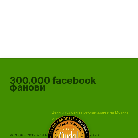
300.000
facebook
фанови
Цени и услови за рекламирање на Мотика
Импресум
© 2006 - 2019 МОТИКА, Сите права се задржани