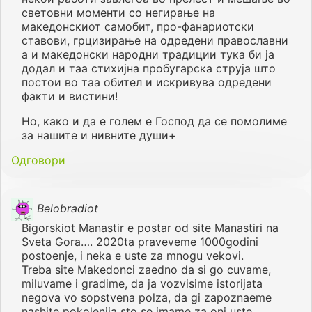
световни моменти со негирање на
македонскиот самобит, про-фанариотски
ставови, грцизирање на одредени православни
а и македонски народни традиции тука би ја
додал и таа стихијна пробугарска струја што
постои во таа обител и искривува одредени
факти и вистини!
Но, како и да е голем е Господ да се помолиме
за нашите и нивните души+
Одговори
Belobradiot
Bigorskiot Manastir e postar od site Manastiri na
Sveta Gora…. 2020ta praveveme 1000godini
postoenje, i neka e uste za mnogu vekovi.
Treba site Makedonci zaedno da si go cuvame,
miluvame i gradime, da ja vozvisime istorijata
negova vo sopstvena polza, da gi zapoznaeme
nashite pokolenija sto se imame za oni uste