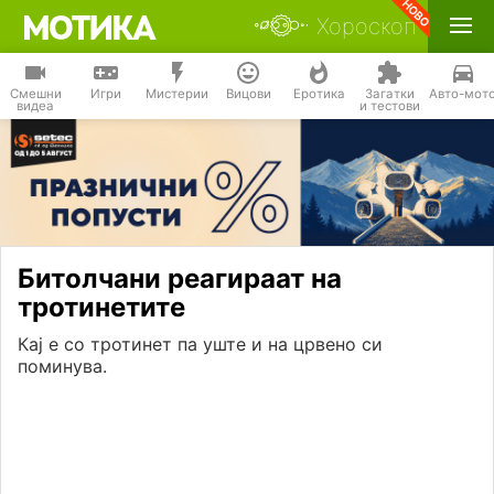
Хороскоп
Смешни
Игри
Мистерии
Вицови
Еротика
Загатки
Авто-мот
видеа
и тестови
Битолчани реагираат на
тротинетите
Кај е со тротинет па уште и на црвено си
поминува.