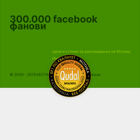
300.000
facebook
фанови
Цени и услови за рекламирање на Мотика
Импресум
© 2006 - 2019 МОТИКА, Сите права се задржани