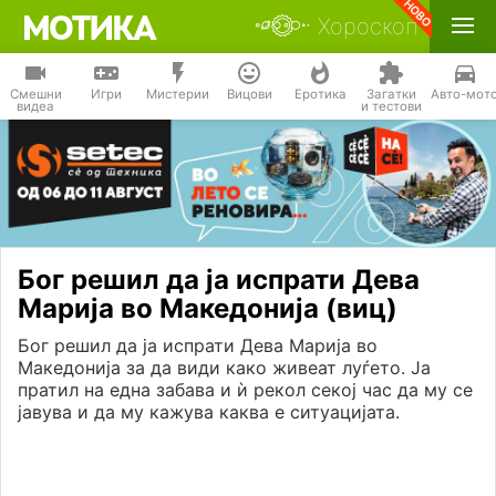
Хороскоп
Смешни
Игри
Мистерии
Вицови
Еротика
Загатки
Авто-мот
видеа
и тестови
Бог решил да ја испрати Дева
Марија во Македонија (виц)
Бог решил да ја испрати Дева Марија во
Македонија за да види како живеат луѓето. Ја
пратил на една забава и ѝ рекол секој час да му се
јавува и да му кажува каква е ситуацијата.