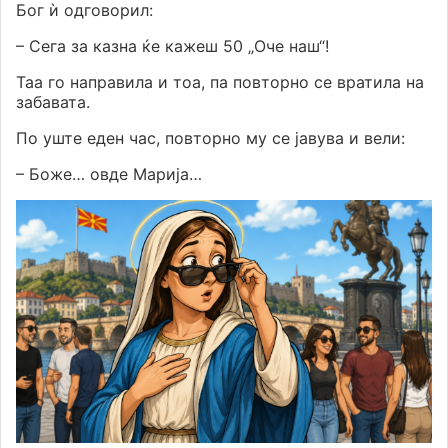
Бог ѝ одговорил:
– Сега за казна ќе кажеш 50 „Оче наш“!
Таа го направила и тоа, па повторно се вратила на
забавата.
По уште еден час, повторно му се јавува и вели:
– Боже… овде Марија…