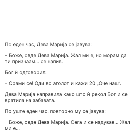
По еден час, Дева Марија се јавува:
– Боже, овде Дева Марија. Жал ми е, но морам да
ти признаам… се напив.
Бог ѝ одговорил:
– Срами се! Оди во аголот и кажи 20 „Оче наш“.
Дева Марија направила како што ѝ рекол Бог и се
вратила на забавата.
По уште еден час, повторно му се јавува:
– Боже, овде Дева Марија. Сега и се надував… Жал
ми е…