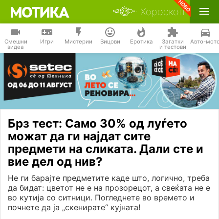
Хороскоп
Смешни
Игри
Мистерии
Вицови
Еротика
Загатки
Авто-мот
видеа
и тестови
Брз тест: Само 30% од луѓето
можат да ги најдат сите
предмети на сликата. Дали сте и
вие дел од нив?
Не ги барајте предметите каде што, логично, треба
да бидат: цветот не е на прозорецот, а свеќата не е
во кутија со ситници. Погледнете во времето и
почнете да ја „скенирате“ кујната!