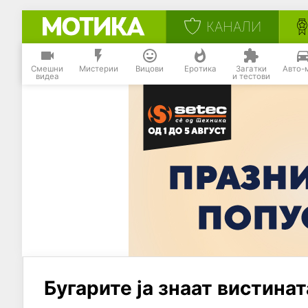
КАНАЛИ
Смешни
Мистерии
Вицови
Еротика
Загатки
Авто-
видеа
и тестови
Бугарите ја знаат вистинат