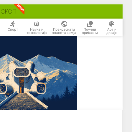
ОСКОП
Спорт
Наука и
Прекрасната
Поучни
Арт и
технологија
планета земја
приказни
дизајн