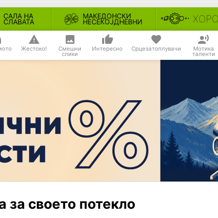
САЛА НА
МАКЕДОНСКИ
ХОР
СЛАВАТА
НЕСЕКОЈДНЕВНИ
мото
Жестоко!
Смешни
Интересно
Срцезатоплувачи
Мотика
слики
таленти
а за своето потекло