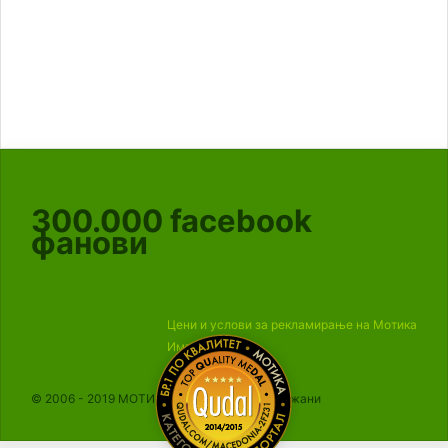
300.000
facebook
фанови
Цени и услови за рекламирање на Мотика
Импресум
© 2006 - 2019 МОТИКА, Сите права се задржани