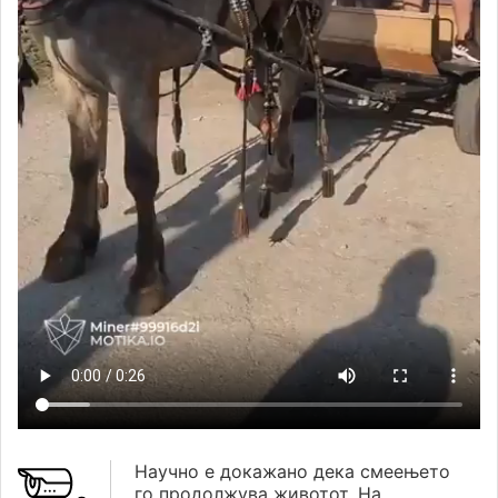
Научно е докажано дека смеењето
го продолжува животот. На