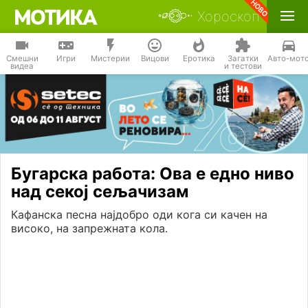
Хороскоп
Смешни
Игри
Мистерии
Вицови
Еротика
Загатки
Авто-мот
видеа
и тестови
Бугарска работа: Ова е едно ниво
над секој сељачизам
Кафанска песна најдобро оди кога си качен на
високо, на запрежната кола.