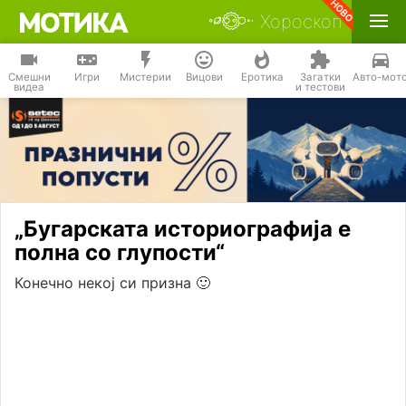
Хороскоп
Смешни
Игри
Мистерии
Вицови
Еротика
Загатки
Авто-мот
видеа
и тестови
„Бугарската историографија е
полна со глупости“
Конечно некој си призна 🙂