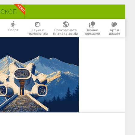
ОСКОП
Спорт
Наука и
Прекрасната
Поучни
Арт и
технологија
планета земја
приказни
дизајн