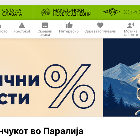
САЛА НА
МАКЕДОНСКИ
ХОР
СЛАВАТА
НЕСЕКОЈДНЕВНИ
мото
Жестоко!
Смешни
Интересно
Срцезатоплувачи
Мотика
слики
таленти
нчукот во Паралија