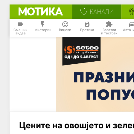
КАНАЛИ
Смешни
Мистерии
Вицови
Еротика
Загатки
Авто-
видеа
и тестови
Цените на овошјето и зеле