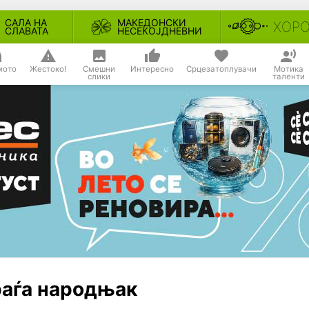
САЛА НА
МАКЕДОНСКИ
ХОР
СЛАВАТА
НЕСЕКОЈДНЕВНИ
мото
Жестоко!
Смешни
Интересно
Срцезатоплувачи
Мотика
слики
таленти
 раѓа народњак