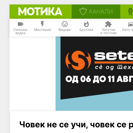
КАНАЛИ
Смешни
Мистерии
Вицови
Еротика
Загатки
Авто-
видеа
и тестови
Човек не се учи, човек се