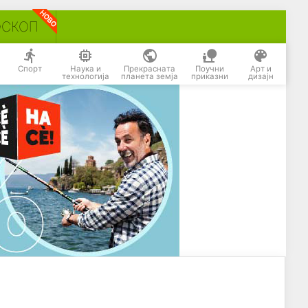
ОСКОП
Спорт
Наука и
Прекрасната
Поучни
Арт и
технологија
планета земја
приказни
дизајн