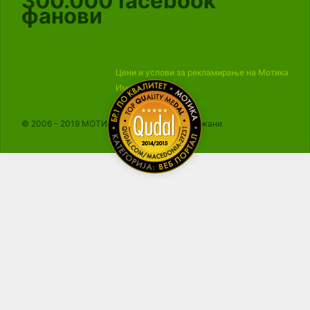
300.000
facebook
фанови
Цени и услови за рекламирање на Мотика
Импресум
© 2006 - 2019 МОТИКА, Сите права се задржани