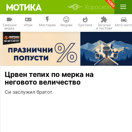
Хороскоп
Смешни
Игри
Мистерии
Вицови
Еротика
Загатки
Авто-мот
видеа
и тестови
Црвен тепих по мерка на
неговото величество
Си заслужил братот.