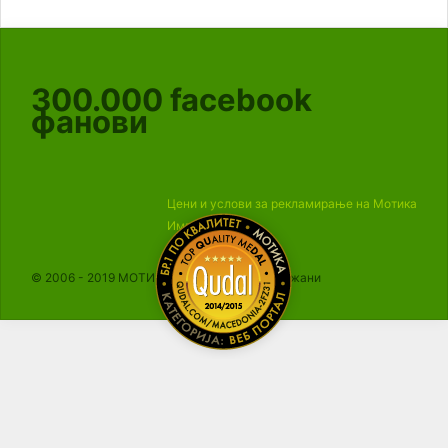
300.000
facebook
фанови
Цени и услови за рекламирање на Мотика
Импресум
© 2006 - 2019 МОТИКА, Сите права се задржани