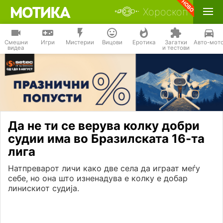
Хороскоп
Смешни
Игри
Мистерии
Вицови
Еротика
Загатки
Авто-мот
видеа
и тестови
Да не ти се верува колку добри
судии има во Бразилската 16-та
лига
Натпреварот личи како две села да играат меѓу
себе, но она што изненадува е колку е добар
линискиот судија.