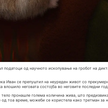
ал податоци од научното ископување на гробот на дик
дека Иван се препуштил на неуреден живот со прекумер
ја влошило неговата состојба во неговите последни год
то тело пронашле голема количина жива, што предизвик
е од тоа време, можеби се користела како третман за н