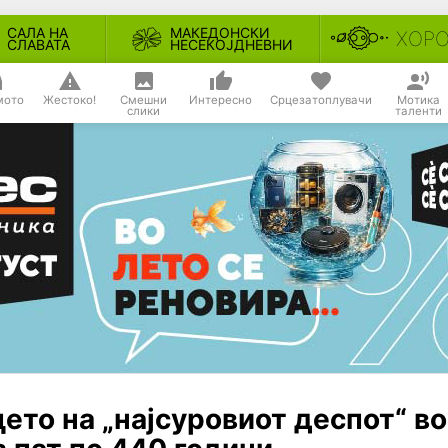
САЛА НА
МАКЕДОНСКИ
ХОР
СЛАВАТА
НЕСЕКОЈДНЕВНИ
мото
Жестоко!
Смешни
Интересно
Срцезатоплувачи
Мотика
слики
таленти
ето на „најсуровиот деспот“ во