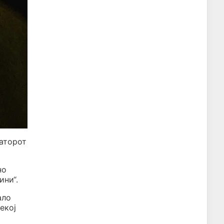
таторот
но
ини“.
ало
екој