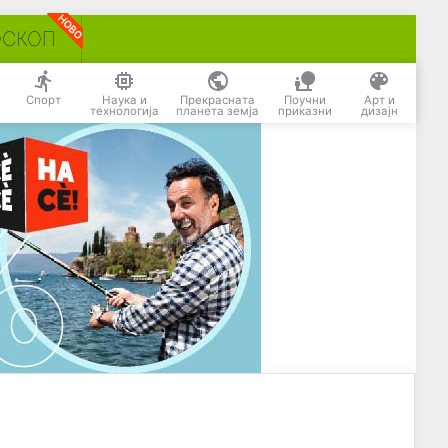
ОСКОП
Спорт
Наука и
Прекрасната
Поучни
Арт и
технологија
планета земја
приказни
дизајн