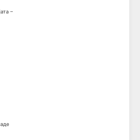
ата –
каде