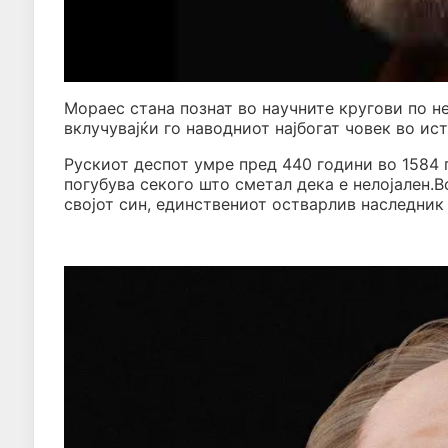
Мораес стана познат во научните кругови по н
вклучувајќи го наводниот најбогат човек во ис
Рускиот деспот умре пред 440 години во 1584 
погубува секого што сметал дека е нелојален.Во
својот син, единствениот остварлив наследник 