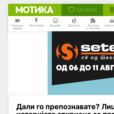
КАНАЛИ
Смешни
Мистерии
Вицови
Еротика
Загатки
Авто-
видеа
и тестови
Дали го препознавате? Лиц