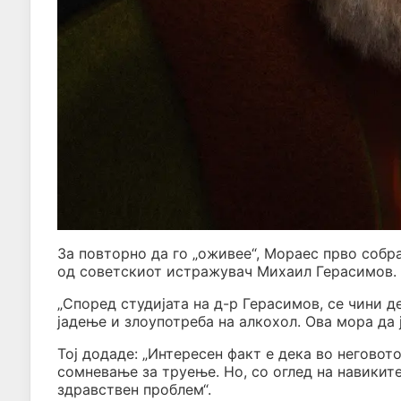
За повторно да го „оживее“, Мораес прво собр
од советскиот истражувач Михаил Герасимов.
„Според студијата на д-р Герасимов, се чини 
јадење и злоупотреба на алкохол. Ова мора да 
Тој додаде: „Интересен факт е дека во негово
сомневање за труење. Но, со оглед на навикит
здравствен проблем“.