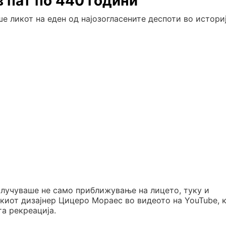
в пат по 440 години
е ликот на еден од најозогласените деспоти во историј
клучуваше не само приближување на лицето, туку и
чкиот дизајнер Цицеро Мораес во видеото на YouTube, 
та рекреација.