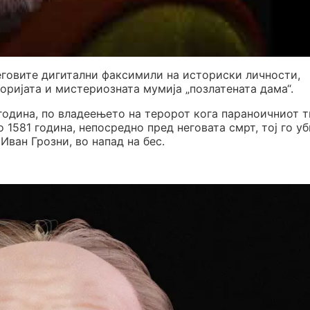
еговите дигитални факсимили на историски личности,
торијата и мистериозната мумија „позлатената дама“.
година, по владеењето на теророт кога параноичниот 
 1581 година, непосредно пред неговата смрт, тој го у
Иван Грозни, во напад на бес.