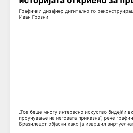
историјата откриено за пр
Графички дизајнер дигитално го реконструираш
Иван Грозни.
„Тоа беше многу интересно искуство бидејќи в
проучување на неговата приказна“, рече графи
Бразилецот објасни како ја извршил виртуелна