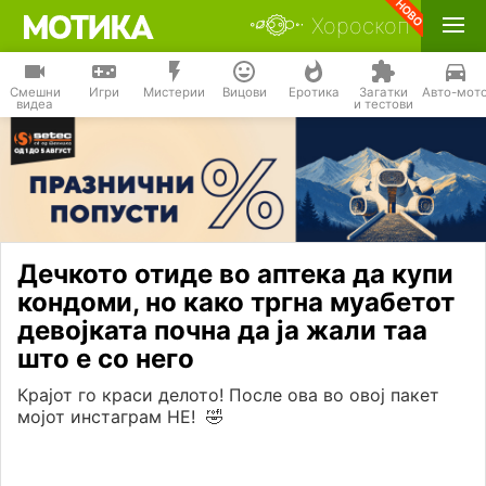
Хороскоп
Смешни
Игри
Мистерии
Вицови
Еротика
Загатки
Авто-мот
видеа
и тестови
Дечкото отиде во аптека да купи
кондоми, но како тргна муабетот
девојката почна да ја жали таа
што е со него
Крајот го краси делото! После ова во овој пакет
мојот инстаграм НЕ! 🤣