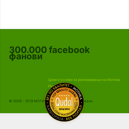
300.000
facebook
фанови
Цени и услови за рекламирање на Мотика
Импресум
© 2006 - 2019 МОТИКА, Сите права се задржани