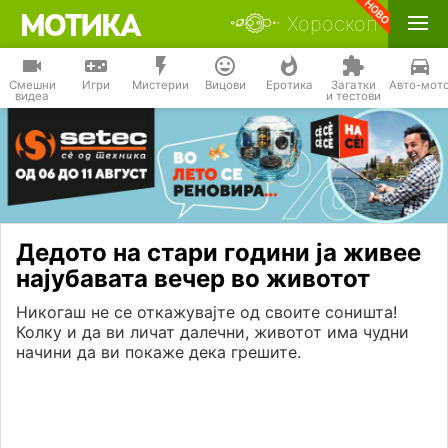
Хороскоп
Смешни
Игри
Мистерии
Вицови
Еротика
Загатки
Авто-мот
видеа
и тестови
Дедото на стари години ја живее
најубавата вечер во животот
Никогаш не се откажувајте од своите соништа!
Колку и да ви личат далечни, животот има чудни
начини да ви покаже дека грешите.