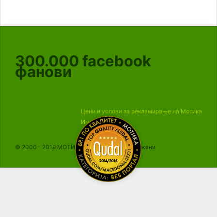
300.000
facebook
фанови
Цени и услови за рекламирање на Мотика
Импресум
© 2006 - 2019 МОТИКА, Сите права се задржани