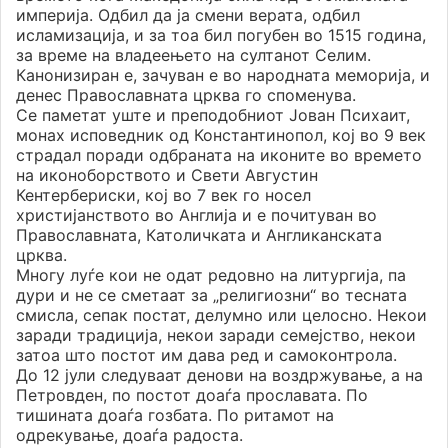
империја. Одбил да ја смени верата, одбил
исламизација, и за тоа бил погубен во 1515 година,
за време на владеењето на султанот Селим.
Канонизиран е, зачуван е во народната меморија, и
денес Православната црква го споменува.
Се паметат уште и преподобниот Јован Психаит,
монах исповедник од Константинопол, кој во 9 век
страдал поради одбраната на иконите во времето
на иконоборството и Свети Августин
Кентербериски, кој во 7 век го носел
христијанството во Англија и е почитуван во
Православната, Католичката и Англиканската
црква.
Многу луѓе кои не одат редовно на литургија, па
дури и не се сметаат за „религиозни“ во тесната
смисла, сепак постат, делумно или целосно. Некои
заради традиција, некои заради семејство, некои
затоа што постот им дава ред и самоконтрола.
До 12 јули следуваат денови на воздржување, а на
Петровден, по постот доаѓа прославата. По
тишината доаѓа гозбата. По ритамот на
одрекување, доаѓа радоста.