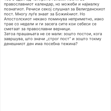
православниот календар, но можеби и најмалку
познатиот. Речиси секој слушнал за Велигденскиот
пост. Многу луѓе знаат за Божиќниот. Но
Апостолскиот некако поминува неприметно, иако
трае со недели и ги засега сите кои себеси се
сметаат за православни верници.
Затоа прашањата не се мали: зошто постои, кога
завршува, што значи „строг пост“ и зошто токму
денешниот ден има посебна тежина?