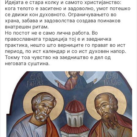
Идејата е стара колку и самото христијанство:
кога телото е заситено и задоволно, умот потешко
се движи кон духовното. Ограничувањето во
храна, забава и задоволства создава поинаков
внатрешен ритам.
Но постот не е само лична работа. Во
православната традиција тој е и заедничка
практика, нешто што верниците го прават во ист
период, по ист календар и со ист духовен напор.
Токму тоа чувство на заедништво е дел од
неговата суштина.