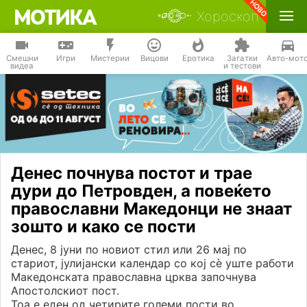
Хороскоп
Смешни
Игри
Мистерии
Вицови
Еротика
Загатки
Авто-мот
видеа
и тестови
Денес почнува постот и трае
дури до Петровден, а повеќето
православни Македонци не знаат
зошто и како се пости
Денес, 8 јуни по новиот стил или 26 мај по
стариот, јулијански календар со кој сè уште работи
Македонската православна црква започнува
Апостолскиот пост.
Тоа е еден од четирите големи пости во