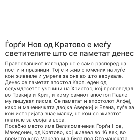
Ѓорѓи Нов од Кратово е меѓу
светителите што се паметат денес
Православниот календар не е само распоред на
пости и празници. Тој е и жив споменик на луѓе
кои живееле и умреле за она во што верувале.
Денес се паметат апостол Карп, еден од
седумдесетте ученици на Христос, кој проповедал
во Тракија и Крит, и кому самиот апостол Павле
му пишувал писма. Се паметат и апостолот Алфеј,
како и маченичката двојка Аверкиј и Елена, луѓе за
кои историјата знае малку, но кои со животот
платиле за својата вера.
Посебно место има Великомаченик Ѓорѓи Нов,
Македонец од Кратово, кој живеел во 16 век, во
времето кога Македонија била под Отоманската