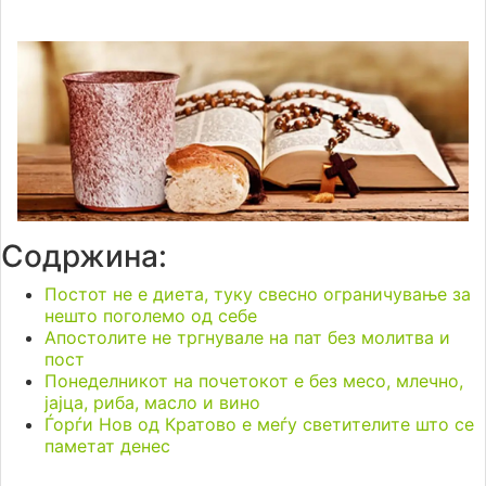
Содржина:
Постот не е диета, туку свесно ограничување за
нешто поголемо од себе
Апостолите не тргнувале на пат без молитва и
пост
Понеделникот на почетокот е без месо, млечно,
јајца, риба, масло и вино
Ѓорѓи Нов од Кратово е меѓу светителите што се
паметат денес