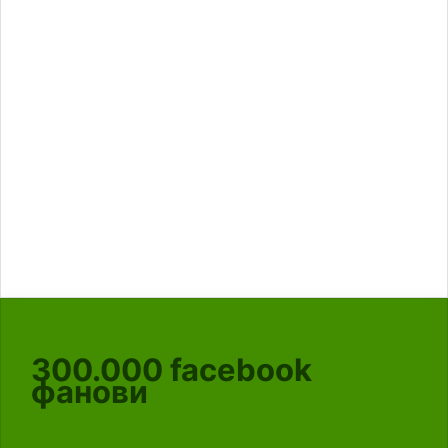
300.000
facebook
фанови