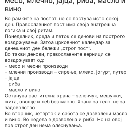
месо, млечно, јајца, риба, масло и
вино
Во рамките на постот, не се постува исто секој
ден. Православниот пост има своја внатрешна
логика и свој ритам.
Понеделник, среда и петок се денови на построго
воздржување. Затоа црковниот календар за
денешниот ден бележи „строг пост“.
Во такви денови, православните верници се
воздржуваат од:
– месо и месни производи
– млечни производи – сирење, млеко, јогурт, путер
– јајца
– риба
– масло и вино
Останува растителна храна – зеленчук, мешунки,
жита, овошје и леб без масло. Храна за тело, не за
задоволство.
Во вторник, четврток и сабота се дозволени масло
и вино. Во недела е дозволена и риба. Но на овој
прв строг ден нема олеснувања.