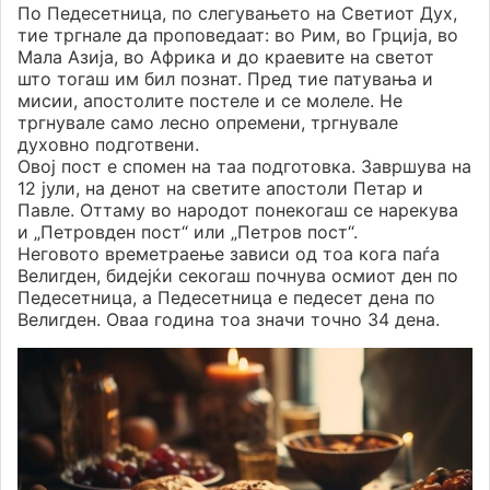
По Педесетница, по слегувањето на Светиот Дух,
тие тргнале да проповедаат: во Рим, во Грција, во
Мала Азија, во Африка и до краевите на светот
што тогаш им бил познат. Пред тие патувања и
мисии, апостолите постеле и се молеле. Не
тргнувале само лесно опремени, тргнувале
духовно подготвени.
Овој пост е спомен на таа подготовка. Завршува на
12 јули, на денот на светите апостоли Петар и
Павле. Оттаму во народот понекогаш се нарекува
и „Петровден пост“ или „Петров пост“.
Неговото времетраење зависи од тоа кога паѓа
Велигден, бидејќи секогаш почнува осмиот ден по
Педесетница, а Педесетница е педесет дена по
Велигден. Оваа година тоа значи точно 34 дена.