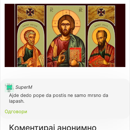
SuperM
Ajde dedo pope da postis ne samo mrsno da
lapash.
Одговори
Коментирај анонимно