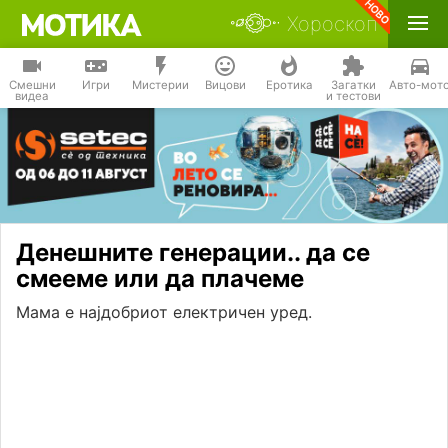
Хороскоп
Смешни
Игри
Мистерии
Вицови
Еротика
Загатки
Авто-мот
видеа
и тестови
Денешните генерации.. да се
смееме или да плачеме
Мама е најдобриот електричен уред.