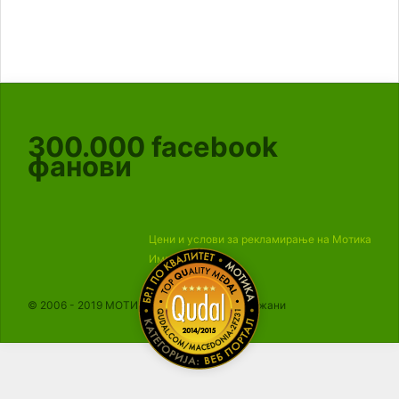
300.000
facebook
фанови
Цени и услови за рекламирање на Мотика
Импресум
© 2006 - 2019 МОТИКА, Сите права се задржани